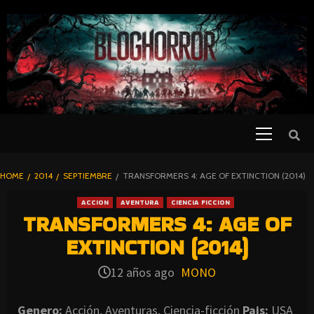
SKIP
TO
CONTENT
Primary
PELICULAS
Menu
DE TERROR |
BLOGHORROR
HOME
2014
SEPTIEMBRE
TRANSFORMERS 4: AGE OF EXTINCTION (2014)
⋆
ACCION
AVENTURA
CIENCIA FICCION
TRANSFORMERS 4: AGE OF
EXTINCTION (2014)
12 años ago
MONO
Genero:
Acción, Aventuras, Ciencia-ficción
Pais:
USA