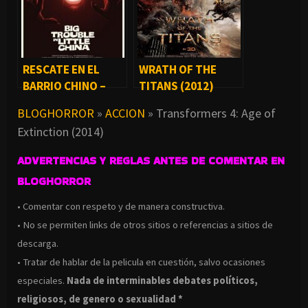
RESCATE EN EL
WRATH OF THE
BARRIO CHINO –
TITANS (2012)
BIG TROUBLE IN
BLOGHORROR
»
ACCION
»
Transformers 4: Age of
LITTLE CHINA
Extinction (2014)
(1986)
ADVERTENCIAS Y REGLAS ANTES DE COMENTAR EN
BLOGHORROR
• Comentar con respeto y de manera constructiva.
• No se permiten links de otros sitios o referencias a sitios de
descarga.
• Tratar de hablar de la pelicula en cuestión, salvo ocasiones
especiales.
Nada de interminables debates políticos,
religiosos, de genero o sexualidad *