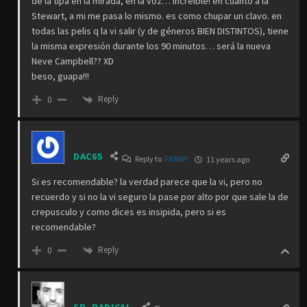
de la tipa en la mirada, en la voz… increíble! en cuanto a la
Stewart, a mi me pasa lo mismo. es como chupar un clavo. en
todas las pelis q la vi salir (y de géneros BIEN DISTINTOS), tiene
la misma expresión durante los 90 minutos… será la nueva
Neve Campbell?? XD
beso, guapa!!!
Reply
0
DAC65
Reply to
FANNY
11 years ago
Si es recomendable? la verdad parece que la vi, pero no
recuerdo y si no la vi seguro la pase por alto por que sale la de
crepusculo y como dices es insipida, pero si es
recomendable?
Reply
0