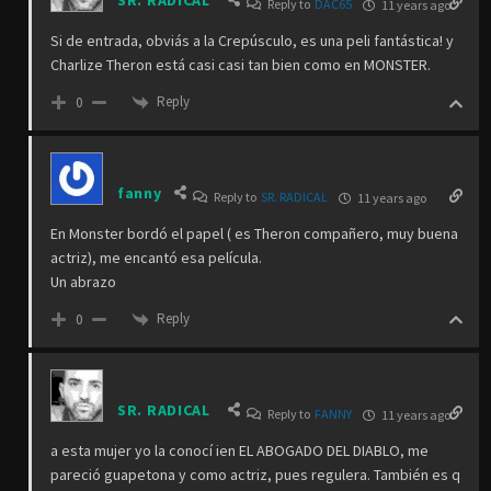
SR. RADICAL
Reply to
DAC65
11 years ago
Si de entrada, obviás a la Crepúsculo, es una peli fantástica! y
Charlize Theron está casi casi tan bien como en MONSTER.
Reply
0
fanny
Reply to
SR. RADICAL
11 years ago
En Monster bordó el papel ( es Theron compañero, muy buena
actriz), me encantó esa película.
Un abrazo
Reply
0
SR. RADICAL
Reply to
FANNY
11 years ago
a esta mujer yo la conocí ien EL ABOGADO DEL DIABLO, me
pareció guapetona y como actriz, pues regulera. También es q