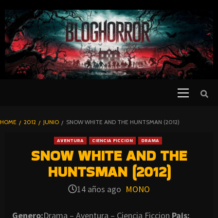
SKIP
TO
CONTENT
Primary
PELICULAS
Menu
DE TERROR |
BLOGHORROR
HOME
2012
JUNIO
SNOW WHITE AND THE HUNTSMAN (2012)
⋆
AVENTURA
CIENCIA FICCION
DRAMA
SNOW WHITE AND THE
HUNTSMAN (2012)
14 años ago
MONO
Genero:
Drama – Aventura – Ciencia Ficcion
Pais: