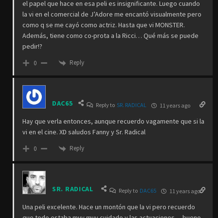
el papel que hace en esa peli es insignificante. Luego cuando
la vi en el comercial de J’Adore me encantó visualmente pero
como q se me cayó como actriz. Hasta que vi MONSTER.
Además, tiene como co-prota a la Ricci… Qué más se puede
pedir!?
Reply
0
DAC65
Reply to
SR. RADICAL
11 years ago
Hay que verla entonces, aunque recuerdo vagamente que si la
vi en el cine. XD saludos Fanny y Sr. Radical
Reply
0
SR. RADICAL
Reply to
DAC65
11 years ago
Una peli excelente. Hace un montón que la vi pero recuerdo
que todo estaba muy muy cuidado y las actuaciones… bueno,