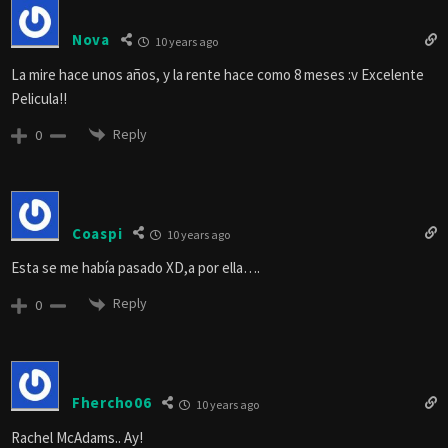
Nova
10 years ago
La mire hace unos años, y la rente hace como 8 meses :v Excelente
Pelicula!!
Reply
0
Coaspi
10 years ago
Esta se me había pasado XD,a por ella….
Reply
0
Fhercho06
10 years ago
Rachel McAdams.. Ay!