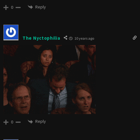
Reply
0
The Nyctophilia
10 years ago
Reply
0