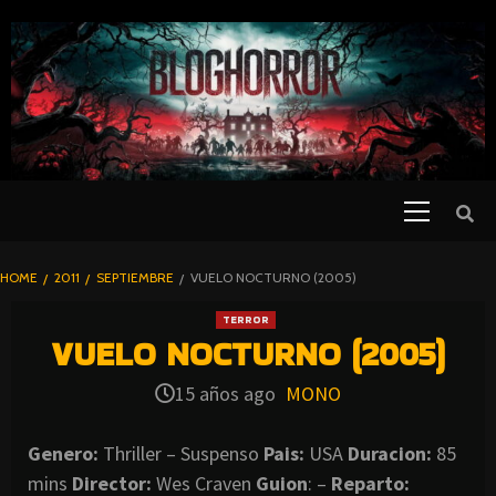
SKIP
TO
CONTENT
Primary
PELICULAS
Menu
DE TERROR |
BLOGHORROR
HOME
2011
SEPTIEMBRE
VUELO NOCTURNO (2005)
⋆
TERROR
VUELO NOCTURNO (2005)
15 años ago
MONO
Genero:
Thriller – Suspenso
Pais:
USA
Duracion:
85
mins
Director:
Wes Craven
Guion
: –
Reparto: