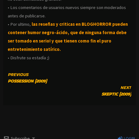
• Los comentarios de usuarios nuevos siempre son moderados
antes de publicarse.
• Por ultimo,
las reseñas y criticas en BLOGHORROR pueden
contener humor negro-
ácido, que de ninguna forma debe
ser tomado en serio! y que tienen como fin el puro
entretenimiento satírico.
• Disfrute su estadía ;)
CONTINUE
PREVIOUS
POSSESSION (2009)
READING
NEXT
SKEPTIC (2009)
Subscribe
LOGIN