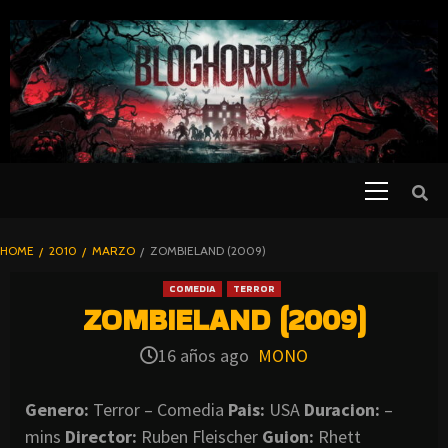
SKIP
TO
CONTENT
Primary
PELICULAS
Menu
DE TERROR |
BLOGHORROR
HOME
2010
MARZO
ZOMBIELAND (2009)
⋆
COMEDIA
TERROR
ZOMBIELAND (2009)
16 años ago
MONO
Genero:
Terror – Comedia
Pais:
USA
Duracion:
–
mins
Director:
Ruben Fleischer
Guion:
Rhett