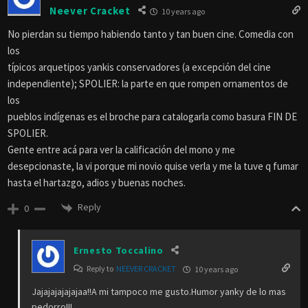
Neever Cracket
10 years ago
No pierdan su tiempo habiendo tanto y tan buen cine. Comedia con
los
típicos arquetipos yankis conservadores (a excepción del cine
independiente); SPOLIER: la parte en que rompen ornamentos de
los
pueblos indígenas es el broche para catalogarla como basura FIN DE
SPOLIER.
Gente entre acá para ver la calificación del mono y me
desepcionaste, la vi porque mi novio quise verla y me la tuve q fumar
hasta el hartazgo, adios y buenas noches.
Reply
0
Ernesto Toccalino
Reply to
NEEVER CRACKET
10 years ago
Jajajajajajajaa!!A mi tampoco me gusto.Humor yanky de lo mas
pedorro!!!