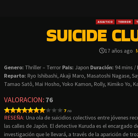
ASIATICO
TERROR
T
SUICIDE CLU
17 años ago
Genero:
Thriller – Terror
Pais:
Japon
Duración:
94 mins /
Reparto:
Ryo Ishibashi, Akaji Maro, Masatoshi Nagase, S
Tamao Satô, Mai Hosho, Yoko Kamon, Rolly, Kimiko Yo, K
VALORACION
:
76
RESEÑA:
Una ola de suicidios colectivos entre jóvenes rec
las calles de Japón. El detective Kuruda es el encargado de
investigación que le llevará, a través de la aparición de tr