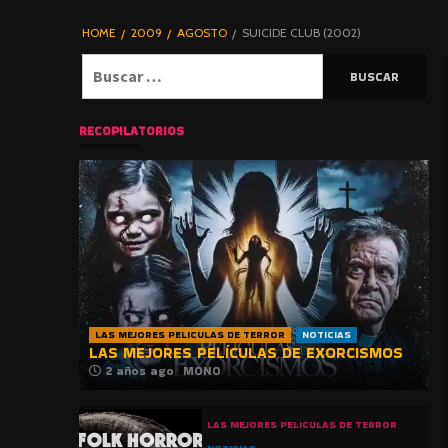
DE TERROR |
BLOGHORROR
HOME
2009
AGOSTO
SUICIDE CLUB (2002)
⋆
Buscar:
RECOPILATORIOS
LAS MEJORES PELICULAS DE TERROR
NOTICIAS
LAS MEJORES PELÍCULAS DE EXORCISMOS
2 años ago
MONO
LAS MEJORES PELICULAS DE TERROR