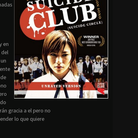
amadas
y en
 del
 un
mente
 de
ono
ero
ado
rán gracia a el pero no
ender lo que quiere