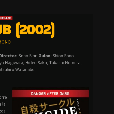
HRILLER
B (2002)
MONO
Director:
Sono Sion
Guion:
Shion Sono
aya Hagiwara, Hideo Sako, Takashi Nomura,
atsuhiro Watanabe
orre
 la
ozos