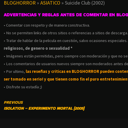
BLOGHORROR
»
ASIATICO
»
Suicide Club (2002)
ADVERTENCIAS Y REGLAS ANTES DE COMENTAR EN BLO
• Comentar con respeto y de manera constructiva.
• No se permiten links de otros sitios o referencias a sitios de descarga
• Tratar de hablar de la pelicula en cuestión, salvo ocasiones especiales
religiosos, de genero o sexualidad *
• Imágenes están permitidas, pero siempre con moderación y que no s
• Los comentarios de usuarios nuevos siempre son moderados antes de
• Por ultimo,
las reseñas y criticas en BLOGHORROR pueden conte
ser tomado en serio! y que tienen como fin el puro entretenimient
• Disfrute su estadía ;)
CONTINUE
PREVIOUS
ISOLATION – EXPERIMENTO MORTAL (2005)
READING