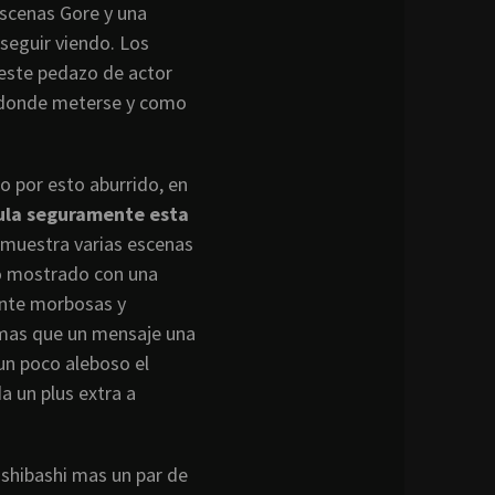
escenas Gore y una
seguir viendo. Los
r este pedazo de actor
 donde meterse y como
o por esto aburrido, en
cula seguramente esta
 muestra varias escenas
do mostrado con una
ente morbosas y
 mas que un mensaje una
un poco aleboso el
da un plus extra a
Ishibashi mas un par de