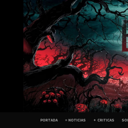
SKIP
TO
CONTENT
PELICULAS
PORTADA
≡ NOTICIAS
✦ CRITICAS
SO