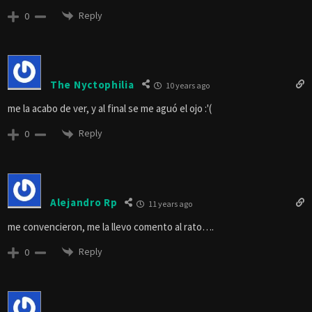
Reply
0
The Nyctophilia
10 years ago
me la acabo de ver, y al final se me aguó el ojo :'(
Reply
0
Alejandro Rp
11 years ago
me convencieron, me la llevo comento al rato….
Reply
0