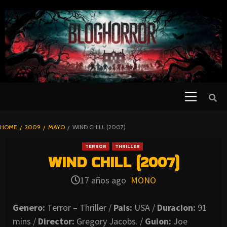
SKIP
TO
CONTENT
Primary
PELICULAS
Menu
DE TERROR |
BLOGHORROR
HOME
2009
MAYO
WIND CHILL (2007)
⋆
TERROR
THRILLER
WIND CHILL (2007)
17 años ago
MONO
Genero:
Terror – Thriller /
Pais:
USA /
Duracion:
91
mins /
Director:
Gregory Jacobs. /
Guion:
Joe