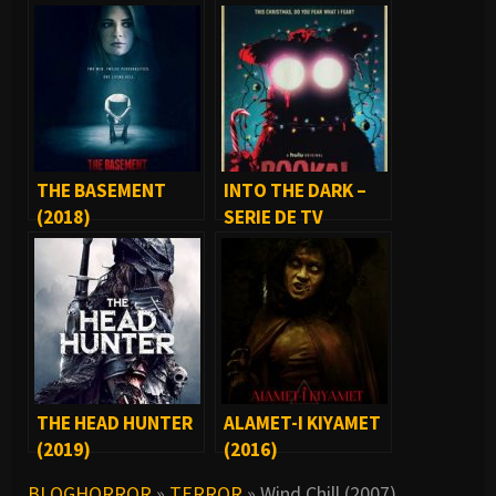
THE BASEMENT
INTO THE DARK –
(2018)
SERIE DE TV
THE HEAD HUNTER
ALAMET-I KIYAMET
(2019)
(2016)
BLOGHORROR
»
TERROR
»
Wind Chill (2007)