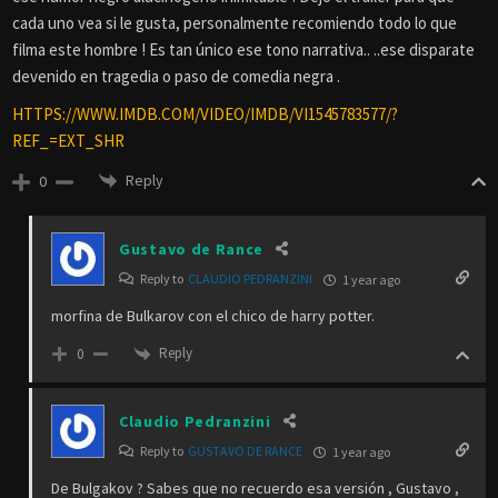
cada uno vea si le gusta, personalmente recomiendo todo lo que
filma este hombre ! Es tan único ese tono narrativa.. ..ese disparate
devenido en tragedia o paso de comedia negra .
HTTPS://WWW.IMDB.COM/VIDEO/IMDB/VI1545783577/?
REF_=EXT_SHR
Reply
0
Gustavo de Rance
Reply to
CLAUDIO PEDRANZINI
1 year ago
morfina de Bulkarov con el chico de harry potter.
Reply
0
Claudio Pedranzini
Reply to
GUSTAVO DE RANCE
1 year ago
De Bulgakov ? Sabes que no recuerdo esa versión , Gustavo ,