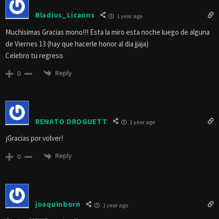
Bladius_Licaons
1 year ago
Muchisimas Gracias mono!!! Esta la miro esta noche luego de alguna
de Viernes 13 (hay que hacerle honor al dia jjaja)
Celebro tu regreso
Reply
0
RENATO DROGUETT
1 year ago
¡Gracias por volver!
Reply
0
joaquinborn
1 year ago