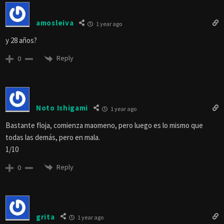
amosleiva
1 year ago
y 28 años?
Reply
0
Noto Ishigami
1 year ago
Bastante floja, comienza maomeno, pero luego es lo mismo que
todas las demás, pero en mala.
1/10
Reply
0
grita
1 year ago