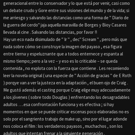
generacional entre lo conservador y lo que está por venir, casi como
un debate crudo y Gore entre sus visiones del mundo y de la vida; si
me arriesgo y salvando las distancias como una forma de " Diario de
la guerra del cerdo" jaja aquella maravilla de Borges y Bioy Casares
llevada al cine . Salvando las distancias, por favor !!
Hay un eco nada disimulado de " Ir " , dec" Scream " , pero más que
nada sobre cómo se construye la imagen del payaso , esa figura
entre tierna y espeluznante que a todos enternece y espanta al
mismo tiempo; pero a la vez – y eso es lo criticable – se queda
contenida , no explota con la fuerza que contiene . Les recomiendo
leer la novela original ( una especie de " Acción de gracias " de E Roth
) porqye van a ver la justeza en la adaptación , el buen ojo de Craig .
Me gustó además el casting porque Craig elige muy adecuadamente
a los jóvenes ( sobre todo Douglas ) enfrentando los desagradables
adultos ….esa confrontación funciona y es efectiva ; si hay
momentos en que se puede criticar escenas poco elaboradas no es
solo por el sangriento trabajo de make up, sino por el lugar adonde
nos coloca el film : los verdaderos payasos , muchachos , son los
adultos que intentan frenar a la siguiente generación .