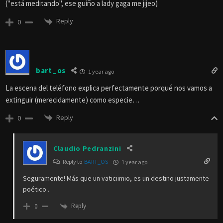
("está meditando", ese guiño a lady gaga me jijeo)
Reply
0
bart_os
1 year ago
La escena del teléfono explica perfectamente porqué nos vamos a
extinguir (merecidamente) como especie…
Reply
0
Claudio Pedranzini
Reply to
BART_OS
1 year ago
Seguramente! Más que un vaticiimio, es un destino justamente
poético .
Reply
0