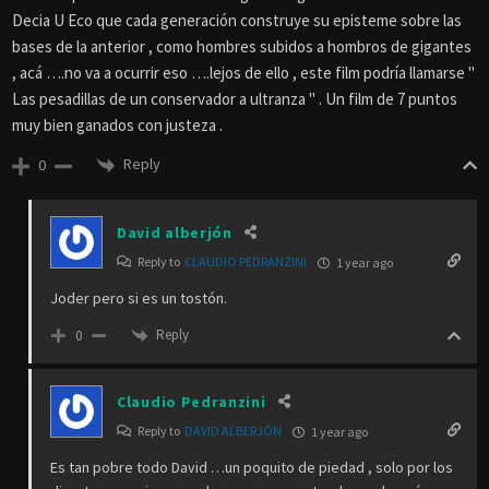
Decia U Eco que cada generación construye su episteme sobre las
bases de la anterior , como hombres subidos a hombros de gigantes
, acá ….no va a ocurrir eso ….lejos de ello , este film podría llamarse "
Las pesadillas de un conservador a ultranza " . Un film de 7 puntos
muy bien ganados con justeza .
Reply
0
David alberjón
Reply to
CLAUDIO PEDRANZINI
1 year ago
Joder pero si es un tostón.
Reply
0
Claudio Pedranzini
Reply to
DAVID ALBERJÓN
1 year ago
Es tan pobre todo David …un poquito de piedad , solo por los