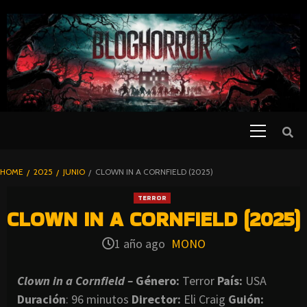
SKIP
TO
CONTENT
Primary
PELICULAS
Menu
DE TERROR |
BLOGHORROR
HOME
2025
JUNIO
CLOWN IN A CORNFIELD (2025)
⋆
TERROR
CLOWN IN A CORNFIELD (2025)
1 año ago
MONO
Clown in a Cornfield –
Género:
Terror
País:
USA
Duración
: 96 minutos
Director
:
Eli Craig
Guión: