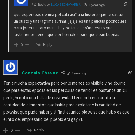
Reply to
LUCAS ECHAVARRIA
1 year ago
que esperabas de una pelicula asi? una historia que te saque
un susto y una lagrima al final? jajaja es una pelicula pochoclera
para joder un rato man…hay peliculas co'mo estas que
justamente tienen que ser horribles para que sean buenas
Reply
0
Gonzalo Chavez
1 year ago
Tenia mucha expectativa pero por lo menos es visibile y no aburre
que para estas epocas en las peliculas de terror es bastante dificil
pedir, Si noto una falta de creatividad teniendo en cuenta la
cantidad de elementos que habia para explotar y la cantidad de
plotwist que pudo haber y
al final el unico plotwist que hubo es que
el hijo del empresario del pueblo era gay xD
Reply
0