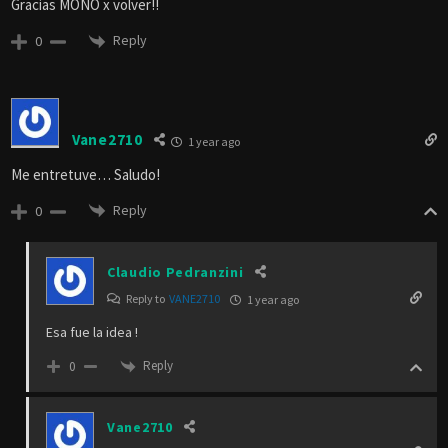
Gracias MONO x volver!!
Reply
0
Vane2710
1 year ago
Me entretuve… Saludo!
Reply
0
Claudio Pedranzini
Reply to
VANE2710
1 year ago
Esa fue la idea !
Reply
0
Vane2710