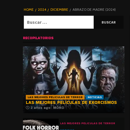
DE TERROR |
BLOGHORROR
HOME
2024
DICIEMBRE
ABRAZO DE MADRE (2024)
⋆
Buscar:
RECOPILATORIOS
LAS MEJORES PELICULAS DE TERROR
NOTICIAS
LAS MEJORES PELÍCULAS DE EXORCISMOS
2 años ago
MONO
LAS MEJORES PELICULAS DE TERROR