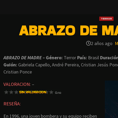
TERROR
ABRAZO DE MA
2 años ago
M
ABRAZO DE MADRE –
Género:
Terror
País:
Brasil
Duració
Guión:
Gabriela Capello, André Pereira, Cristian Jesús Po
Cristian Ponce
VALORACION:
–
RESEÑA:
En 1996, una joven bombera y su equipo reciben