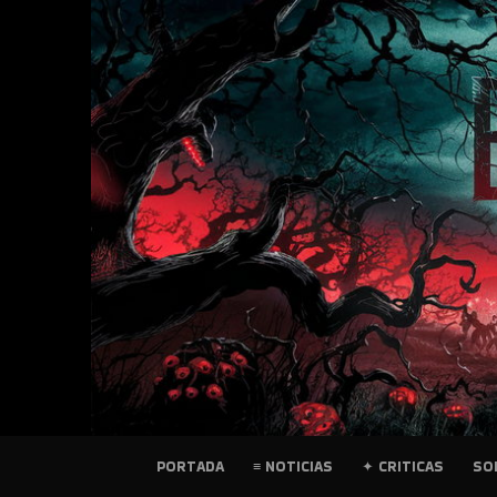
SKIP
TO
CONTENT
PELICULAS
PORTADA
≡ NOTICIAS
✦ CRITICAS
SO