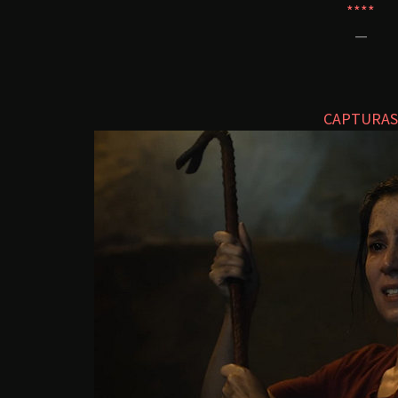
****
—
CAPTURAS