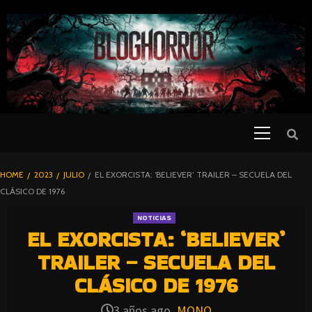
SKIP
TO
CONTENT
Primary
PELICULAS
Menu
DE TERROR |
BLOGHORROR
HOME
2023
JULIO
EL EXORCISTA: ‘BELIEVER’ TRAILER – SECUELA DEL
⋆
CLÁSICO DE 1976
NOTICIAS
EL EXORCISTA: ‘BELIEVER’
TRAILER – SECUELA DEL
CLÁSICO DE 1976
3 años ago
MONO