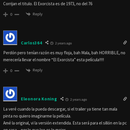
Corrijan el titulo. El Exorcista es de 1973, no del 76
Reply
0
Carlos364
2 years ago
Perdón pero tenían razón es muy floja, bah Mala, bah HORRIBLE, no
merecería llevar el nombre “El Exorcista” esta película!!!!
Reply
0
Eleonora Koning
2 years ago
La veré cuando la pueda descargar, si el trailer ya tiene tan mala
pinta no quiero imaginarme la película.
Amé la original, vi la versión extendida. Esta será para el sillón en la pc
en casa…por lo que leo es lo mejor