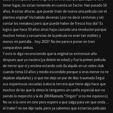
tener lugar, no estan teniendo en cuenta un factor. Han pasado 50
años. A estas alturas..que puede traer de nuevo una pelicula con el
planteo original? Ha habido decenas ( por no decir centenas y sin
contar los remakes) pero que puede haber de fresco hoy dia? Es
logico que hace 50 años atras haya causado una revolucion porque
muchos temas y secuencias de la pelicula no eran tan visibles y
menos en pantalla…hoy 2023? No me parece poner en tren
comparativo ambas.
Y esto lo digo reconociendo que la original se estrenoun año
despues que yo naciera (ya delate mi edad) y fue la primer pelicula
de terror que vi y encima estando solo (la alquile en un video club
cuando tenia 10 años y medio escondido porque si eras menor no te
dejaban alquilarla) y si que me dejo un par de dias traumado.Segui
sus espantosas secuelas (salvo la tercera que tiene algo hace que
muchos de las que la vimos le tengamos un cariño especial aun no
siendo lo mejorcito y la de 2004 llamada “Origen” si no me equivoco).
No se si la vere en cine pero espero a que salga para ver que onda…
el trailer? no me dijo nada..pero ya sabemos que estan las peliculas