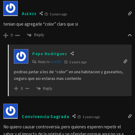
Aʟᴇxɪs
3 years ago
tenian que agregarle “color” claro que si
Reply
0
Pepe Rodriguez
Reply to
AʟᴇXꞮS
2 years ago
podrias juntar a los de “color” en una habitacion y gasearlos,
seguro que asi estaras mas contento
Reply
0
Convivencia Sagrada
3 years ago
No quiero causar controversia..pero quienes esperen repetir el
sabor y el impacto de la original y se ofendan porque aqui no va a