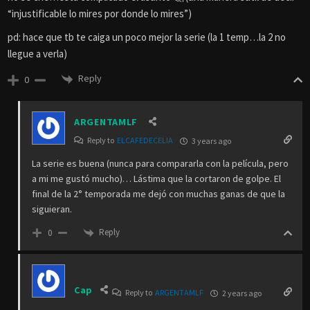
“injustificable lo mires por donde lo mires”)
pd: hace que tb te caiga un poco mejor la serie (la 1 temp…la 2 no
llegue a verla)
Reply
0
ARGENTAMLF
Reply to
ELCAFEDECELIA
3 years ago
La serie es buena (nunca para compararla con la película, pero
a mi me gustó mucho)… Lástima que la cortaron de golpe. El
final de la 2° temporada me dejó con muchas ganas de que la
siguieran.
Reply
0
Cap
Reply to
ARGENTAMLF
2 years ago