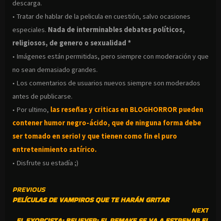
descarga.
• Tratar de hablar de la pelicula en cuestión, salvo ocasiones
especiales.
Nada de interminables debates políticos,
religiosos, de genero o sexualidad *
• Imágenes están permitidas, pero siempre con moderación y que
no sean demasiado grandes.
• Los comentarios de usuarios nuevos siempre son moderados
antes de publicarse.
• Por ultimo,
las reseñas y criticas en BLOGHORROR pueden
contener humor negro-
ácido, que de ninguna forma debe
ser tomado en serio! y que tienen como fin el puro
entretenimiento satírico.
• Disfrute su estadía ;)
CONTINUE
PREVIOUS
PELÍCULAS DE VAMPIROS QUE TE HARÁN GRITAR
READING
NEXT
EL EXORCISTA: BELIEVER: EL REMAKE SE VA A ESTRENAR EL