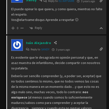
Reply to
ELÍ ARTVAME
3 years ago
El puede opinar lo que quiera, y como quiera, mientras no falte
el respeto.
Vos@elartvame:disqus Aprende a respetar 🙂
Reply
0
Iván Alejandro
Reply to
SANDY
3 years ago
Es evidente que le desagrada mi opinión personal y que, en
asaz muestra de infantilismo, decide compartir con nosotros
su pataleta.
Debería ser sencillo comprender (y, a poder ser, aceptar) que
no todos sentimos lo mismo, que no todos vemos las cosas
de la misma manera en un momento dado…y que esto no es
algo malo sino, muchas veces, todo lo contrario:
nos
enriquece
(al menos cuando somos lo suficientemente
maduros/sabios como para comprender y aceptar la
divergencia…siempre y cuando esta no niegue valores