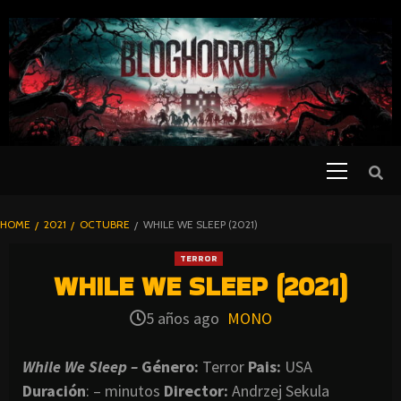
SKIP
TO
CONTENT
Primary
PELICULAS
Menu
DE TERROR |
BLOGHORROR
HOME
2021
OCTUBRE
WHILE WE SLEEP (2021)
⋆
TERROR
WHILE WE SLEEP (2021)
5 años ago
MONO
While We Sleep –
Género:
Terror
Pais:
USA
Duración
: – minutos
Director
:
Andrzej Sekula