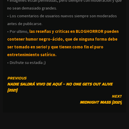
• Imágenes están permitidas, pero siempre con moderación y que
no sean demasiado grandes.
• Los comentarios de usuarios nuevos siempre son moderados
antes de publicarse.
• Por ultimo,
las reseñas y criticas en BLOGHORROR pueden
contener humor negro-
ácido, que de ninguna forma debe
ser tomado en serio! y que tienen como fin el puro
entretenimiento satírico.
• Disfrute su estadía ;)
CONTINUE
PREVIOUS
NADIE SALDRÁ VIVO DE AQUÍ – NO ONE GETS OUT ALIVE
READING
(2021)
NEXT
MIDNIGHT MASS (2021)