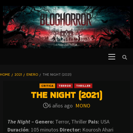
SKIP
TO
CONTENT
Primary
PELICULAS
Menu
DE TERROR |
BLOGHORROR
HOME
2021
ENERO
THE NIGHT (2021)
⋆
CRITICA
TERROR
THRILLER
THE NIGHT (2021)
6 años ago
MONO
The Night –
Genero:
Terror, Thriller
Pais:
USA
Duración
: 105 minutos
Director
:
Kourosh Ahari