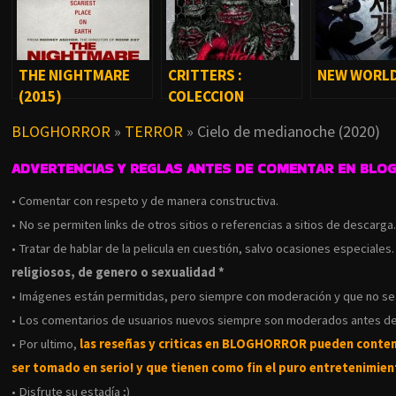
THE NIGHTMARE
CRITTERS :
NEW WORLD
(2015)
COLECCION
COMPLETA
BLOGHORROR
»
TERROR
»
Cielo de medianoche (2020)
ADVERTENCIAS Y REGLAS ANTES DE COMENTAR EN BLO
• Comentar con respeto y de manera constructiva.
• No se permiten links de otros sitios o referencias a sitios de descarga
• Tratar de hablar de la pelicula en cuestión, salvo ocasiones especiales
religiosos, de genero o sexualidad *
• Imágenes están permitidas, pero siempre con moderación y que no s
• Los comentarios de usuarios nuevos siempre son moderados antes de
• Por ultimo,
las reseñas y criticas en BLOGHORROR pueden conte
ser tomado en serio! y que tienen como fin el puro entretenimient
• Disfrute su estadía ;)