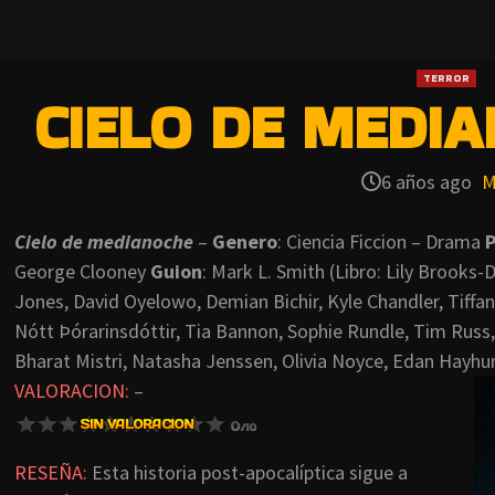
TERROR
CIELO DE MEDIA
6 años ago
M
Cielo de medianoche
–
Genero
: Ciencia Ficcion – Drama
P
George Clooney
Guion
: Mark L. Smith (Libro: Lily Brooks-
Jones, David Oyelowo, Demian Bichir, Kyle Chandler, Tiffany
Nótt Þórarinsdóttir, Tia Bannon, Sophie Rundle, Tim Russ,
Bharat Mistri, Natasha Jenssen, Olivia Noyce, Edan Hayhur
VALORACION:
–
RESEÑA:
Esta historia post-apocalíptica sigue a