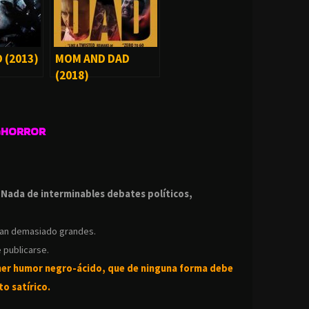
 (2013)
MOM AND DAD
(2018)
GHORROR
.
.
Nada de interminables debates políticos,
ean demasiado grandes.
 publicarse.
ner humor negro-
ácido, que de ninguna forma debe
o satírico.