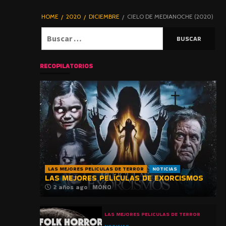
DE TERROR |
BLOGHORROR
HOME
2020
DICIEMBRE
CIELO DE MEDIANOCHE (2020)
⋆
Buscar:
RECOPILATORIOS
LAS MEJORES PELICULAS DE TERROR
NOTICIAS
LAS MEJORES PELÍCULAS DE EXORCISMOS
2 años ago
MONO
LAS MEJORES PELICULAS DE TERROR