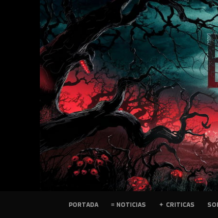
SKIP
TO
CONTENT
PELICULAS
PORTADA
≡ NOTICIAS
✦ CRITICAS
SO