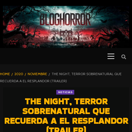
SKIP
TO
CONTENT
Primary
PELICULAS
Menu
DE TERROR |
BLOGHORROR
HOME
2020
NOVIEMBRE
THE NIGHT, TERROR SOBRENATURAL QUE
⋆
RECUERDA A EL RESPLANDOR (TRAILER)
NOTICIAS
THE NIGHT, TERROR
SOBRENATURAL QUE
RECUERDA A EL RESPLANDOR
(TRAILER)