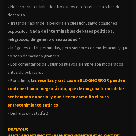
• No se permiten links de otros sitios o referencias a sitios de
descarga.
• Tratar de hablar de la pelicula en cuestión, salvo ocasiones
especiales.
Nada de interminables debates políticos,
religiosos, de genero o sexualidad *
• Imágenes están permitidas, pero siempre con moderación y que
no sean demasiado grandes.
• Los comentarios de usuarios nuevos siempre son moderados
antes de publicarse.
• Por ultimo,
las reseñas y criticas en BLOGHORROR pueden
contener humor negro-
ácido, que de ninguna forma debe
ser tomado en serio! y que tienen como fin el puro
entretenimiento satírico.
• Disfrute su estadía ;)
CONTINUE
PREVIOUS
ALIEN AWAKENING ES UN NUEVO HOMENAJE AL CINE DE