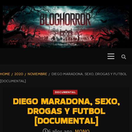
SKIP
TO
CONTENT
Primary
PELICULAS
Menu
DE TERROR |
BLOGHORROR
HOME
2020
NOVIEMBRE
DIEGO MARADONA, SEXO, DROGAS Y FUTBOL
⋆
[DOCUMENTAL]
DOCUMENTAL
DIEGO MARADONA, SEXO,
DROGAS Y FUTBOL
[DOCUMENTAL]
6 años ago
MONO