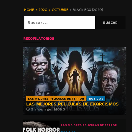
DE TERROR |
BLOGHORROR
HOME
2020
OCTUBRE
BLACK BOX (2020)
⋆
Buscar:
RECOPILATORIOS
LAS MEJORES PELICULAS DE TERROR
NOTICIAS
LAS MEJORES PELÍCULAS DE EXORCISMOS
2 años ago
MONO
LAS MEJORES PELICULAS DE TERROR