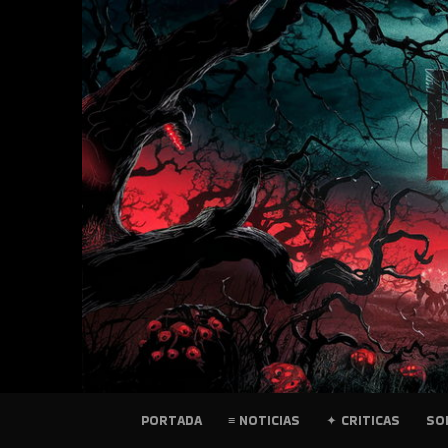
SKIP
TO
CONTENT
PELICULAS
PORTADA
≡ NOTICIAS
✦ CRITICAS
SO