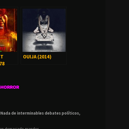
ET
OUIJA (2014)
78
GHORROR
.
.
Nada de interminables debates políticos,
ean demasiado grandes.