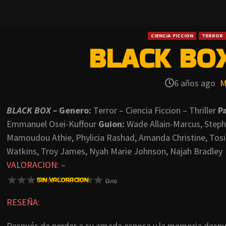
CIENCIA FICCION
TERROR
BLACK BOX
6 años ago
M
BLACK BOX –
Genero:
Terror – Ciencia Ficcion – Thriller
Pa
Emmanuel Osei-Kuffour
Guion:
Wade Allain-Marcus, Step
Mamoudou Athie, Phylicia Rashad, Amanda Christine, Tos
Watkins, Troy James, Nyah Marie Johnson, Najah Bradley
VALORACION:
–
RESEÑA:
Después de perder a su amada esposa y la memoria desp