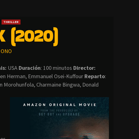
THRILLER
 (2020)
ONO
is:
USA
Duración
: 100 minutos
Director
:
hen Herman, Emmanuel Osei-Kuffour
Reparto
:
in Morohunfola, Charmaine Bingwa, Donald
ues