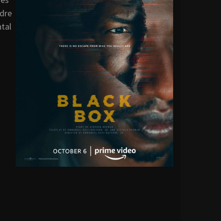
adre
tal