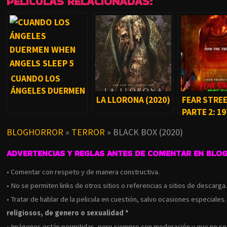
PELÍCULAS RELACIONADAS:
CUANDO LOS
ÁNGELES DUERMEN
LA LLORONA (2020)
FEAR STRE
(2018)
PARTE 2: 19
(2021)
BLOGHORROR
»
TERROR
»
BLACK BOX (2020)
ADVERTENCIAS Y REGLAS ANTES DE COMENTAR EN BLO
• Comentar con respeto y de manera constructiva.
• No se permiten links de otros sitios o referencias a sitios de descarga
• Tratar de hablar de la pelicula en cuestión, salvo ocasiones especiales
religiosos, de genero o sexualidad *
• Imágenes están permitidas, pero siempre con moderación y que no s