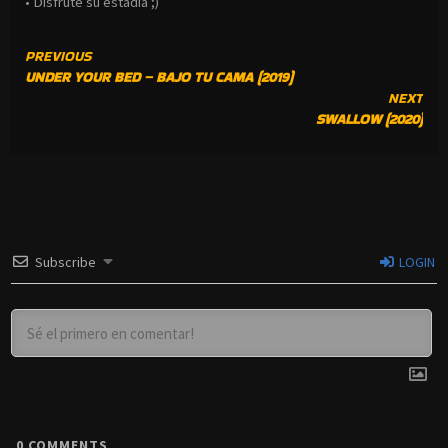
• Disfrute su estadía ;)
CONTINUE
PREVIOUS
UNDER YOUR BED – BAJO TU CAMA (2019)
READING
NEXT
SWALLOW (2020)
Subscribe
LOGIN
0
COMMENTS