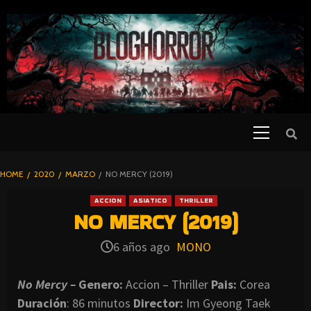
SKIP
TO
CONTENT
Primary
PELICULAS
Menu
DE TERROR |
BLOGHORROR
HOME
2020
MARZO
NO MERCY (2019)
⋆
ACCION
ASIATICO
THRILLER
NO MERCY (2019)
6 años ago
MONO
No Mercy –
Genero:
Accion – Thriller
Pais:
Corea
Duración
: 86 minutos
Director
:
Im Gyeong Taek