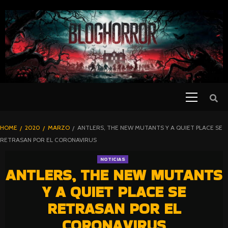
SKIP
TO
CONTENT
Primary
PELICULAS
Menu
DE TERROR |
BLOGHORROR
HOME
2020
MARZO
ANTLERS, THE NEW MUTANTS Y A QUIET PLACE SE
⋆
RETRASAN POR EL CORONAVIRUS
NOTICIAS
ANTLERS, THE NEW MUTANTS
Y A QUIET PLACE SE
RETRASAN POR EL
CORONAVIRUS