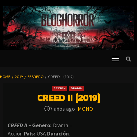
SKIP
TO
CONTENT
Primary
PELICULAS
Menu
DE TERROR |
BLOGHORROR
HOME
2019
FEBRERO
CREED II (2019)
⋆
ACCION
DRAMA
CREED II (2019)
7 años ago
MONO
CREED II –
Genero:
Drama –
Accion
Pais:
USA
Duración
: