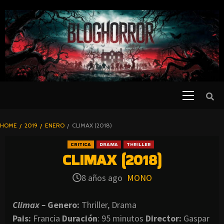
SKIP
TO
CONTENT
Primary
PELICULAS
Menu
DE TERROR |
BLOGHORROR
HOME
2019
ENERO
CLIMAX (2018)
⋆
CRITICA
DRAMA
THRILLER
CLIMAX (2018)
8 años ago
MONO
Climax –
Genero:
Thriller, Drama
Pais:
Francia
Duración
: 95 minutos
Director
:
Gaspar