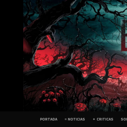
SKIP
TO
CONTENT
PELICULAS
PORTADA
≡ NOTICIAS
✦ CRITICAS
SO