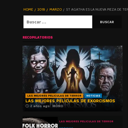
DE TERROR |
BLOGHORROR
HOME
2018
MARZO
ST AGATHA ES LA NUEVA PIEZA DE T
⋆
Buscar:
RECOPILATORIOS
LAS MEJORES PELICULAS DE TERROR
NOTICIAS
LAS MEJORES PELÍCULAS DE EXORCISMOS
2 años ago
MONO
LAS MEJORES PELICULAS DE TERROR