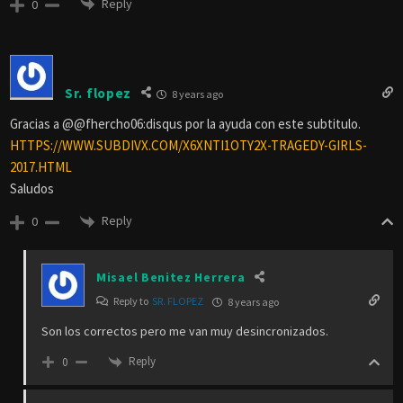
Reply
0
Sr. flopez
8 years ago
Gracias a @@fhercho06:disqus por la ayuda con este subtitulo.
HTTPS://WWW.SUBDIVX.COM/X6XNTI1OTY2X-TRAGEDY-GIRLS-
2017.HTML
Saludos
Reply
0
Misael Benitez Herrera
Reply to
SR. FLOPEZ
8 years ago
Son los correctos pero me van muy desincronizados.
Reply
0