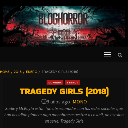
SKIP
TO
CONTENT
Primary
PELICULAS
Menu
DE TERROR |
BLOGHORROR
HOME
2018
ENERO
TRAGEDY GIRLS (2018)
⋆
COMEDIA
TERROR
TRAGEDY GIRLS (2018)
9 años ago
MONO
Sadie y McKayla están tan obsesionadas con las redes sociales que
han decidido planear algo macabro:secuestrar a Lowell, un asesino
en serie. Tragedy Girls