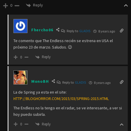
Reply
0
Fhercho06
Reply to
GLADIS
8 years ago
Te comento que The Endless recién se estrena en USA el
próximo 23 de marzo. Saludos. 😉
Reply
0
MonoBH
Reply to
GLADIS
8 years ago
La de Spring ya esta en el site:
HTTP://BLOGHORROR.COM/2015/03/SPRING-2015.HTML
The Endless no la tengo en el radar, se ve interesante, a ver si
hoy puedo subirla.
Reply
0