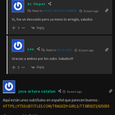
Sr. flopez
Reply to
MISAEL BENITEZ HERRERA
8 years ago
Si, fue un descuido pero ya mono lo arreglo, saludos
Reply
0
Leo
Reply to
SR. FLOPEZ
8 years ago
Gracias a ambos por los subs. Saludos!!!
Reply
0
jose arturo catalan
8 years ago
Aquí están unos subtítulos en español que parecen buenos :
HTTPS://YTSSUBTITLES.COM/TRAGEDY-GIRLS/TT3859272/635059