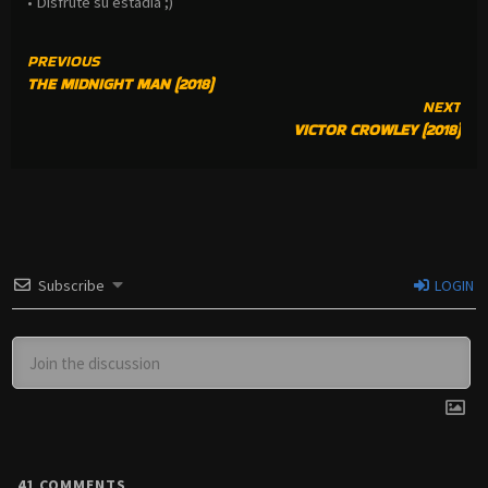
• Disfrute su estadía ;)
CONTINUE
PREVIOUS
THE MIDNIGHT MAN (2018)
READING
NEXT
VICTOR CROWLEY (2018)
Subscribe
LOGIN
41
COMMENTS