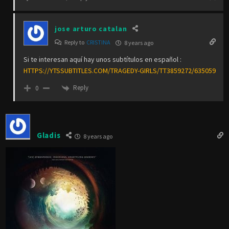
jose arturo catalan
Reply to
CRISTINA
8 years ago
Si te interesan aquí hay unos subtítulos en español :
HTTPS://YTSSUBTITLES.COM/TRAGEDY-GIRLS/TT3859272/635059
Reply
0
Gladis
8 years ago