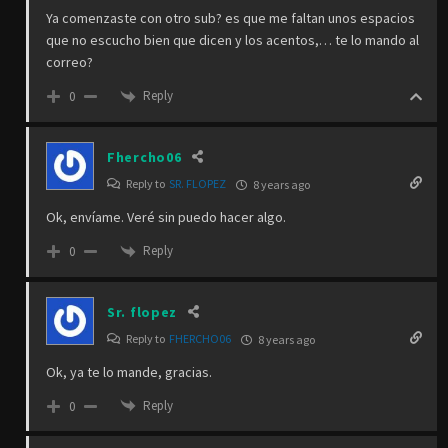
Ya comenzaste con otro sub? es que me faltan unos espacios
que no escucho bien que dicen y los acentos,… te lo mando al
correo?
Reply
0
Fhercho06
Reply to
SR. FLOPEZ
8 years ago
Ok, envíame. Veré sin puedo hacer algo.
Reply
0
Sr. flopez
Reply to
FHERCHO06
8 years ago
Ok, ya te lo mande, gracias.
Reply
0