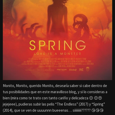
Monito, Monito, querido Monito, desearía saber si cabe dentro de
tus posibilidades que en este maravilloso blog, y si lo consideras a
bien (mira como te trato con tanto cariño y delicadeza 😊 😊😍
jejejeee), pudieras subir las pelis “The Endless” (2017) y “Spring”
(2014), que se ven de uuuunnn bueeenas… siiiiiiiii?????? 😘😘😘