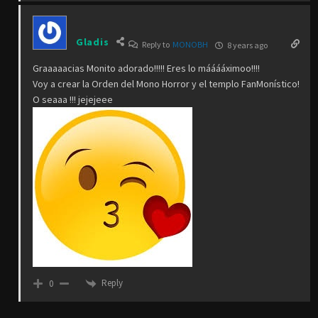
Gladis
Reply to
MONOBH
8 years ago
Graaaaacias Monito adorado!!!!! Eres lo mááááximoo!!!!
Voy a crear la Orden del Mono Horror y el templo FanMonístico!
O seaaa !!! jejejeee
Reply
0