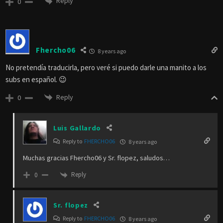
Reply
0
Fhercho06
8 years ago
No pretendía traducirla, pero veré si puedo darle una manito a los
subs en español. 😉
Reply
0
Luis Gallardo
Reply to
FHERCHO06
8 years ago
Muchas gracias Fhercho06 y Sr. flopez, saludos…
Reply
0
Sr. flopez
Reply to
FHERCHO06
8 years ago