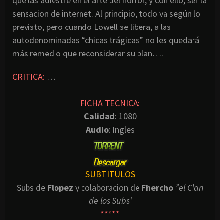
que las adiestre en el arte del horror, y con ello, ser la
sensacion de internet. Al principio, todo va según lo
previsto, pero cuando Lowell se libera, a las
autodenominadas “chicas trágicas” no les quedará
más remedio que reconsiderar su plan….
CRITICA:
…
FICHA TECNICA:
Calidad
: 1080
Audio
: Ingles
SUBTITULOS
Subs de
Flopez
y colaboracion de
Fhercho
”el Clan
de los Subs’
*****