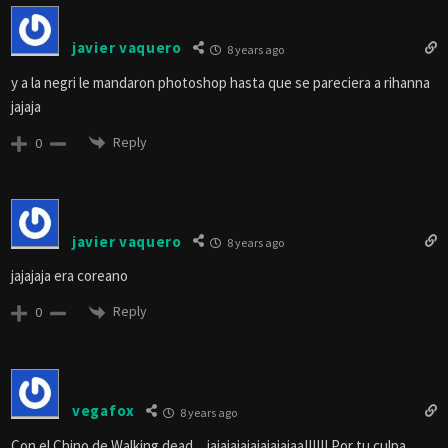
javier vaquero
8 years ago
y a la negri le mandaron photoshop hasta que se pareciera a rihanna
jajaja
Reply
0
javier vaquero
8 years ago
jajajaja era coreano
Reply
0
vegafox
8 years ago
Con el Chino de Walking dead…jajajajajajajajajaa!!!!!! Por tu culpa