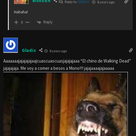
MonoBH
Reply to
GIEN23
8 years ago
Hahaha!
Reply
0
Gladis
8 years ago
Aaaaaaajajajajajaajcuascuascuasjajajajaaa “El chino de Walking Dead”
jajajajaja. Me voy a comer a besos a Mono!!! jajajaaaajajaaaaa