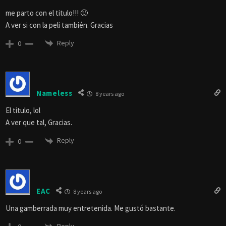
me parto con el titulo!!! 🙂
A ver si con la peli también. Gracias
Reply
0
Nameless
8 years ago
El titulo, lol
A ver que tal, Gracias.
Reply
0
EAC
8 years ago
Una gamberrada muy entretenida. Me gustó bastante.