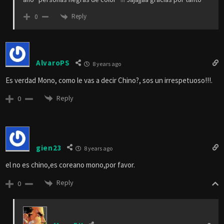
Reply
0
AlvaroPS
8 years ago
Es verdad Mono, como le vas a decir Chino?, sos un irrespetuoso!!!.
Reply
0
gien23
8 years ago
el no es chino,es coreano mono,por favor.
Reply
0