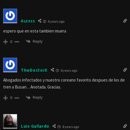
Aʟᴇxɪs
8 years ago
espero que en esta tambien muera
Reply
0
TheDoctorX
8 years ago
Abogados infectados y nuestro coreano favorito despues de los de
tren a Busan…Anotada. Gracias.
Reply
0
Luis Gallardo
8 years ago