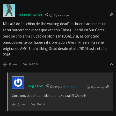
Retsel Guns
8 years ago
Más allá de “el chino de the walking dead” es bueno aclarar es un
actor surcoreano (nada que ver con China)…nació en Sur Corea,
pero se crió en la ciudad de Michigan (USA)..y si, es conocido
principalmente por haber interpretado a Glenn Rhee en la serie
original de AMC The Walking Dead desde el año 2010 hasta el año
2016.
Reply
0
vegafox
Reply to
RETSEL GUNS
8 years ago
Coreano, Japones, tailandes….Naaaa! El Chino!!!
Reply
0