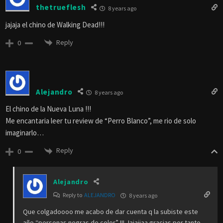
thetrueflesh
8 years ago
jajaja el chino de Walking Dead!!!
Reply
0
Alejandro
8 years ago
El chino de la Nueva Luna !!!
Me encantaria leer tu review de “Perro Blanco”, me rio de solo
imaginarlo…
Reply
0
Alejandro
Reply to
ALEJANDRO
8 years ago
Que colgadoooo me acabo de dar cuenta q la subiste este
año “personas negras de color” !!! Jajajjaa gracias por tanto