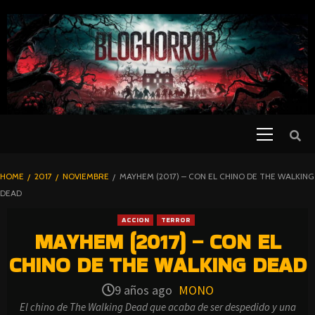
SKIP
TO
CONTENT
Primary
PELICULAS
Menu
DE TERROR |
BLOGHORROR
HOME
2017
NOVIEMBRE
MAYHEM (2017) – CON EL CHINO DE THE WALKING
⋆
DEAD
ACCION
TERROR
MAYHEM (2017) – CON EL
CHINO DE THE WALKING DEAD
9 años ago
MONO
El chino de The Walking Dead que acaba de ser despedido y una