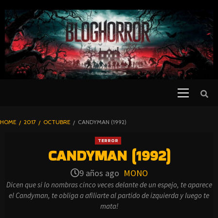
SKIP
TO
CONTENT
Primary
PELICULAS
Menu
DE TERROR |
BLOGHORROR
HOME
2017
OCTUBRE
CANDYMAN (1992)
⋆
TERROR
CANDYMAN (1992)
9 años ago
MONO
Dicen que si lo nombras cinco veces delante de un espejo, te aparece
el Candyman, te obliga a afiliarte al partido de izquierda y luego te
mata!