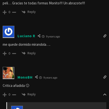
peli… Gracias te todas formas Monito!!! Un abrazote!!!
Reply
0
Luciano R
9 years ago
me quede dormido mirandola….
Reply
0
MonoBH
9 years ago
Critica añadida 🙂
Reply
0