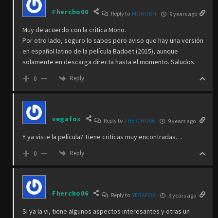
Fhercho06
Reply to
MONOBH
9 years ago
Muy de acuerdo con la critica Mono.
Por otro lado, seguro lo sabes pero aviso que hay una versión
en español latino de la película Badoet (2015), aunque
solamente en descarga directa hasta el momento. Saludos.
Reply
0
vegafox
Reply to
FHERCHO06
9 years ago
Y ya viste la película? Tiene criticas muy encontradas…
Reply
0
Fhercho06
Reply to
VEGAFOX
9 years ago
Si ya la vi, tiene algunos aspectos interesantes y otras un