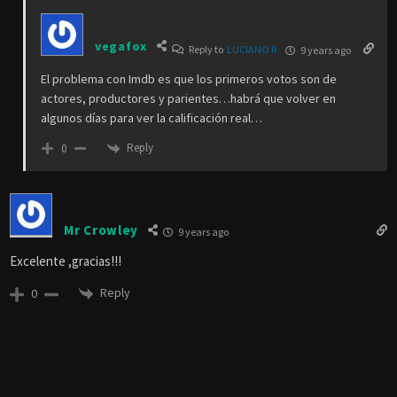
vegafox
Reply to
LUCIANO R
9 years ago
El problema con Imdb es que los primeros votos son de
actores, productores y parientes…habrá que volver en
algunos días para ver la calificación real…
Reply
0
Mr Crowley
9 years ago
Excelente ,gracias!!!
Reply
0