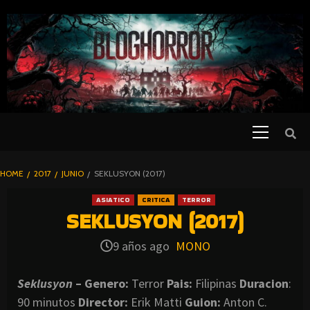
SKIP
TO
CONTENT
Primary
PELICULAS
Menu
DE TERROR |
BLOGHORROR
HOME
2017
JUNIO
SEKLUSYON (2017)
⋆
ASIATICO
CRITICA
TERROR
SEKLUSYON (2017)
9 años ago
MONO
Seklusyon
– Genero:
Terror
Pais:
Filipinas
Duracion
:
90 minutos
Director:
Erik Matti
Guion:
Anton C.