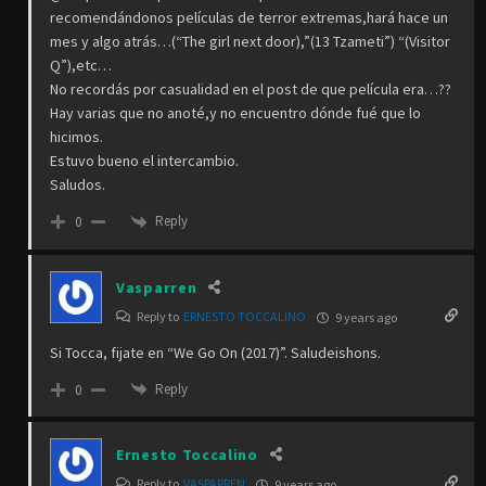
recomendándonos películas de terror extremas,hará hace un
mes y algo atrás…(“The girl next door),”(13 Tzameti”) “(Visitor
Q”),etc…
No recordás por casualidad en el post de que película era…??
Hay varias que no anoté,y no encuentro dónde fué que lo
hicimos.
Estuvo bueno el intercambio.
Saludos.
Reply
0
Vasparren
Reply to
ERNESTO TOCCALINO
9 years ago
Si Tocca, fijate en “We Go On (2017)”. Saludeishons.
Reply
0
Ernesto Toccalino
Reply to
VASPARREN
9 years ago