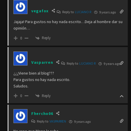
vegafox
Reply to
LUCIANO R
9 years ago
Jajaja! Para gustos no hay nada escrito…Deja al hombre dar su
opinión…
Reply
0
Vasparren
Reply to
LUCIANO R
9 years ago
¿¿¿Viene bien al blog???
Para gustos no hay nada escrito.
Saludos.
Reply
0
Fhercho06
Reply to
VASPARREN
9 years ago