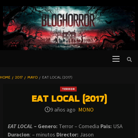
SKIP
TO
CONTENT
Primary
PELICULAS
Menu
DE TERROR |
BLOGHORROR
HOME
2017
MAYO
EAT LOCAL (2017)
⋆
TERROR
EAT LOCAL (2017)
9 años ago
MONO
EAT LOCAL
– Genero:
Terror – Comedia
Pais:
USA
Duracion
: – minutos
Director:
Jason