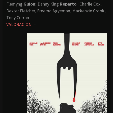
Flemyng
Guion:
Danny King
Reparto
: Charlie Cox,
Dexter Fletcher, Freema Agyeman, Mackenzie Crook,
Tony Curran
VALORACION:
–