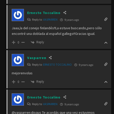
Ernesto Toccalino
Reply to
VASPARREN
9 years ago
Jaaa,la del conejo finlandés!!La estuve buscando,pero sólo
encontré una doblada al español gallego!!Gracias igual.
Reply
0
Vasparren
Reply to
ERNESTO TOCCALINO
9 years ago
mejorenvolas
Reply
0
Ernesto Toccalino
Reply to
VASPARREN
9 years ago
@vasparren:disqus Te acordás que una vez estuvimos