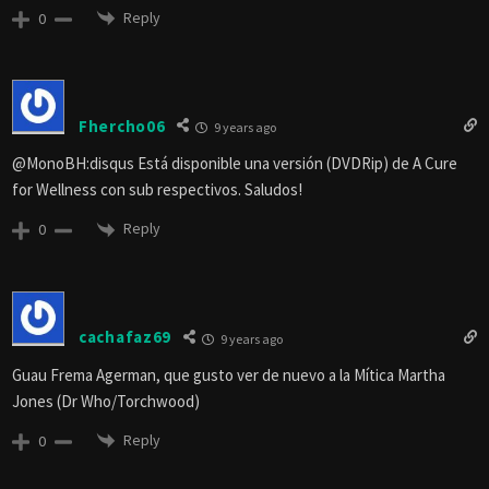
Reply
0
Fhercho06
9 years ago
@MonoBH:disqus Está disponible una versión (DVDRip) de A Cure
for Wellness con sub respectivos. Saludos!
Reply
0
cachafaz69
9 years ago
Guau Frema Agerman, que gusto ver de nuevo a la Mítica Martha
Jones (Dr Who/Torchwood)
Reply
0