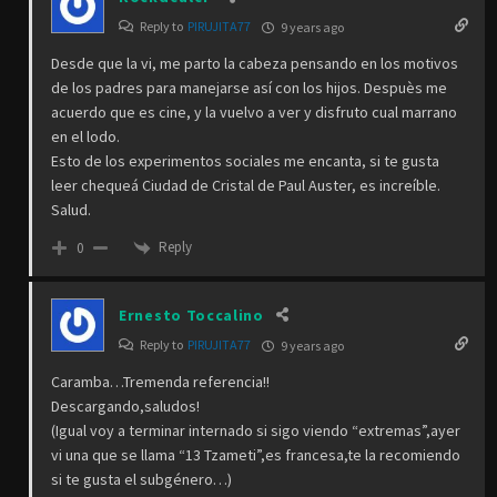
Reply to
PIRUJITA77
9 years ago
Desde que la vi, me parto la cabeza pensando en los motivos
de los padres para manejarse así con los hijos. Despuès me
acuerdo que es cine, y la vuelvo a ver y disfruto cual marrano
en el lodo.
Esto de los experimentos sociales me encanta, si te gusta
leer chequeá Ciudad de Cristal de Paul Auster, es increíble.
Salud.
Reply
0
Ernesto Toccalino
Reply to
PIRUJITA77
9 years ago
Caramba…Tremenda referencia!!
Descargando,saludos!
(Igual voy a terminar internado si sigo viendo “extremas”,ayer
vi una que se llama “13 Tzameti”,es francesa,te la recomiendo
si te gusta el subgénero…)