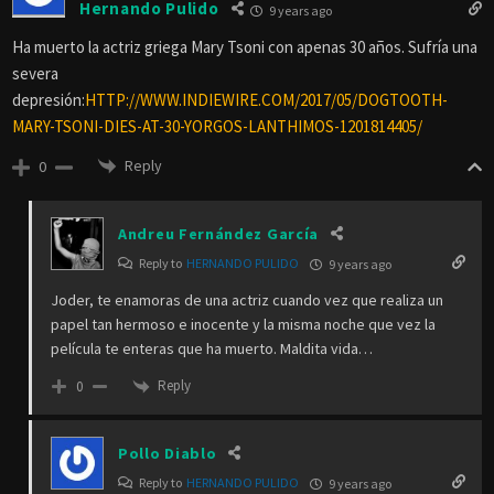
Hernando Pulido
9 years ago
Ha muerto la actriz griega Mary Tsoni con apenas 30 años. Sufría una
severa
depresión:
HTTP://WWW.INDIEWIRE.COM/2017/05/DOGTOOTH-
MARY-TSONI-DIES-AT-30-YORGOS-LANTHIMOS-1201814405/
Reply
0
Andreu Fernández García
Reply to
HERNANDO PULIDO
9 years ago
Joder, te enamoras de una actriz cuando vez que realiza un
papel tan hermoso e inocente y la misma noche que vez la
película te enteras que ha muerto. Maldita vida…
Reply
0
Pollo Diablo
Reply to
HERNANDO PULIDO
9 years ago