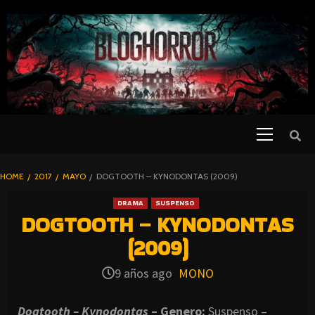
SKIP
TO
CONTENT
Primary
PELICULAS
Menu
DE TERROR |
BLOGHORROR
HOME
2017
MAYO
DOGTOOTH – KYNODONTAS (2009)
⋆
DRAMA
SUSPENSO
DOGTOOTH – KYNODONTAS
(2009)
9 años ago
MONO
Dogtooth – Kynodontas
– Genero:
Suspenso –