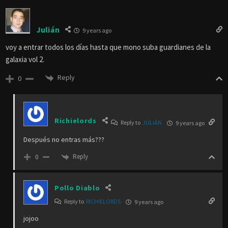
Julián
9 years ago
voy a entrar todos los días hasta que mono suba guardianes de la
galaxia vol 2.
Reply
0
Richielords
Reply to
JULIÁN
9 years ago
Después no entras más???
Reply
0
Pollo Diablo
Reply to
RICHIELORDS
9 years ago
jojoo