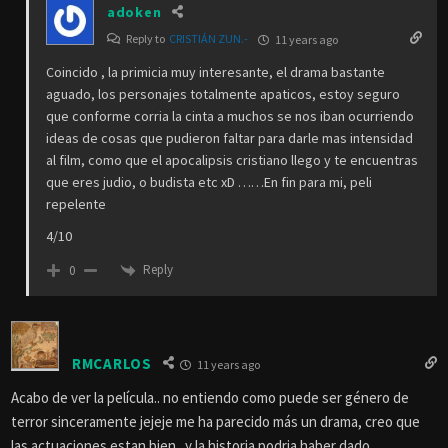
adoken
Reply to
CRISTIÁN ZUN.-
11 years ago
Coincido , la primicia muy interesante, el drama bastante
aguado, los personajes totalmente apaticos, estoy seguro
que conforme corria la cinta a muchos se nos iban ocurriendo
ideas de cosas que pudieron faltar para darle mas intensidad
al film, como que el apocalipsis cristiano llego y te encuentras
que eres judio, o budista etc xD ……En fin para mi, peli
repelente
4/10
Reply
0
RMCARLOS
11 years ago
Acabo de ver la película.. no entiendo como puede ser género de
terror sinceramente jejeje me ha parecido más un drama, creo que
las actuaciones estan bien.. y la historia podria haber dado