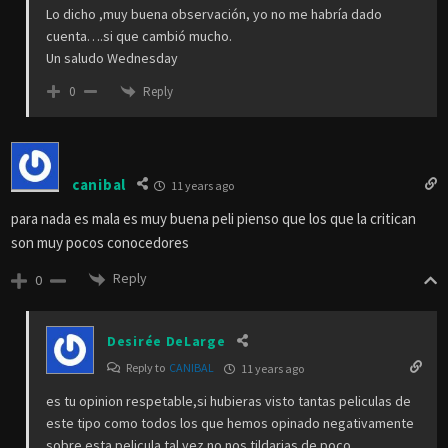
Lo dicho ,muy buena observación, yo no me habría dado
cuenta….si que cambió mucho.
Un saludo Wednesday
Reply
0
canibal
11 years ago
para nada es mala es muy buena peli pienso que los que la critican
son muy pocos conocedores
Reply
0
Desirée DeLarge
Reply to
CANIBAL
11 years ago
es tu opinion respetable,si hubieras visto tantas peliculas de
este tipo como todos los que hemos opinado negativamente
sobre esta pelicula tal vez no nos tildarias de poco