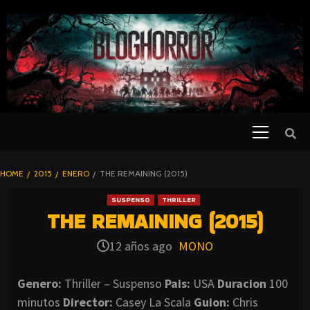
SKIP
TO
CONTENT
Primary
PELICULAS
Menu
DE TERROR |
BLOGHORROR
HOME
2015
ENERO
THE REMAINING (2015)
⋆
SUSPENSO
THRILLER
THE REMAINING (2015)
12 años ago
MONO
Genero:
Thriller – Suspenso
Pais:
USA
Duracion
100
minutos
Director:
Casey La Scala
Guion:
Chris