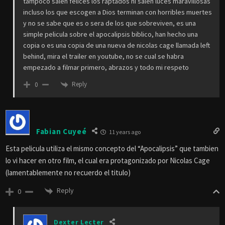
tampoco salen felices los raptados ni salen luces maravillosas
incluso los que escogen a Dios terminan con horribles muertes
y no se sabe que es o sera de los que sobreviven, es una
simple pelicula sobre el apocalipsis biblico, han hecho una
copia o es una copia de una nueva de nicolas cage llamada left
behind, mira el trailer en youtube, no se cual se habra
empezado a filmar primero, abrazos y todo mi respeto
Reply
0
Fabian Cuyeé
11 years ago
Esta pelicula utiliza el mismo concepto del “Apocalipsis” que tambien
lo vi hacer en otro film, el cual era protagonizado por Nicolas Cage
(lamentablemente no recuerdo el titulo)
Reply
0
Dexter Lecter