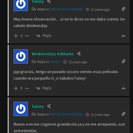
fanny
Reply to
WEDNESDAY ADDAMS
11 years ago
Muy buena observación….si no lo dices no me daba cuenta. Un
saludo Wednesday
Reply
0
Wednesday Addams
Reply to
FANNY
11 years ago
jaja gracias, tengo un pasado oscuro viendo esas películas
cuando era pequeña O_o Saludos Fanny!
Reply
0
fanny
Reply to
WEDNESDAY ADDAMS
11 years ago
Bueno a mi me cogieron grandecita ya y no me arrepiento, son
entretenidas.