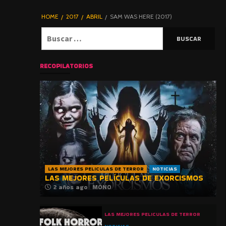
DE TERROR |
BLOGHORROR
HOME
2017
ABRIL
SAM WAS HERE (2017)
⋆
Buscar:
RECOPILATORIOS
LAS MEJORES PELICULAS DE TERROR
NOTICIAS
LAS MEJORES PELÍCULAS DE EXORCISMOS
2 años ago
MONO
LAS MEJORES PELICULAS DE TERROR