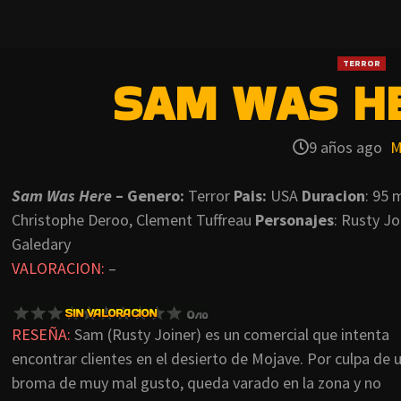
TERROR
SAM WAS HE
9 años ago
M
Sam Was Here
– Genero:
Terror
Pais:
USA
Duracion
: 95 
Christophe Deroo, Clement Tuffreau
Personajes
: Rusty Jo
Galedary
VALORACION:
–
RESEÑA:
Sam (Rusty Joiner) es un comercial que intenta
encontrar clientes en el desierto de Mojave. Por culpa de 
broma de muy mal gusto, queda varado en la zona y no