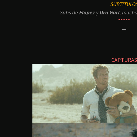
SUBTITULO
Subs de
Flopez
y
Dra Gari
, mucha
*****
—
CAPTURAS