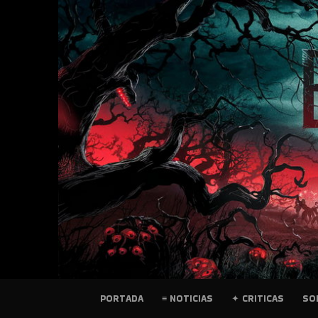
SKIP
TO
CONTENT
PELICULAS
PORTADA
≡ NOTICIAS
✦ CRITICAS
SO