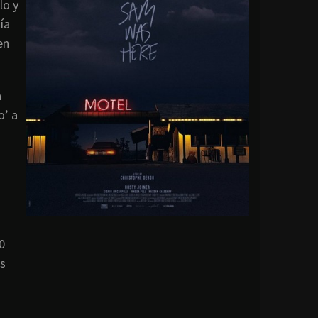
lo y
ía
en
a
o’ a
0
es