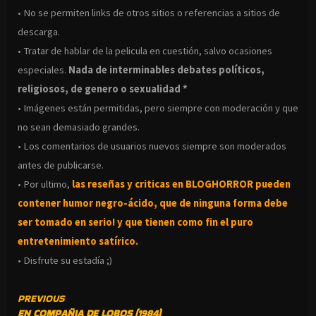
• No se permiten links de otros sitios o referencias a sitios de
descarga.
• Tratar de hablar de la pelicula en cuestión, salvo ocasiones
especiales.
Nada de interminables debates políticos,
religiosos, de genero o sexualidad *
• Imágenes están permitidas, pero siempre con moderación y que
no sean demasiado grandes.
• Los comentarios de usuarios nuevos siempre son moderados
antes de publicarse.
• Por ultimo,
las reseñas y criticas en BLOGHORROR pueden
contener humor negro-
ácido, que de ninguna forma debe
ser tomado en serio! y que tienen como fin el puro
entretenimiento satírico.
• Disfrute su estadía ;)
CONTINUE
PREVIOUS
EN COMPAÑIA DE LOBOS (1984)