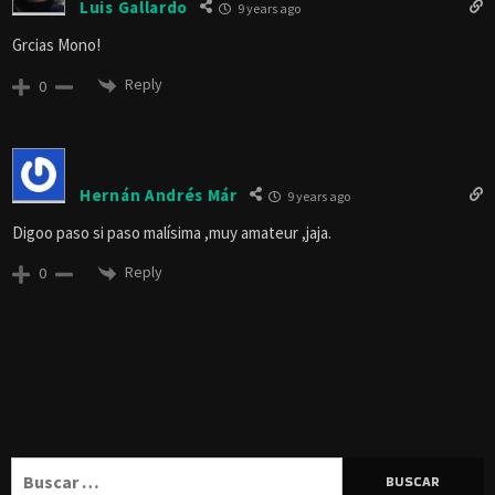
Luis Gallardo
9 years ago
Grcias Mono!
Reply
0
Hernán Andrés Már
9 years ago
Digoo paso si paso malísima ,muy amateur ,jaja.
Reply
0
Buscar: