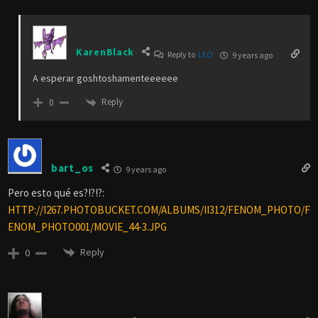
KarenBlack
Reply to
LEO
9 years ago
A esperar goshtoshamenteeeeee
Reply
0
bart_os
9 years ago
Pero esto qué es?!?!?:
HTTP://I267.PHOTOBUCKET.COM/ALBUMS/II312/FENOM_PHOTO/F
ENOM_PHOTO001/MOVIE_44-3.JPG
Reply
0