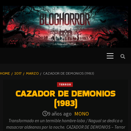
SKIP
TO
CONTENT
Primary
PELICULAS
Menu
DE TERROR |
BLOGHORROR
HOME
2017
MARZO
CAZADOR DE DEMONIOS (1983)
⋆
TERROR
CAZADOR DE DEMONIOS
(1983)
9 años ago
MONO
Transformado en un termible hombre-lobo / Nagual se dedica a
masacrar aldeanos por la noche. CAZADOR DE DEMONIOS – Terror