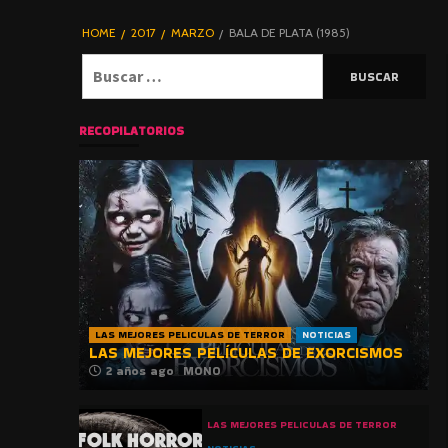
DE TERROR |
BLOGHORROR
HOME
2017
MARZO
BALA DE PLATA (1985)
⋆
Buscar:
RECOPILATORIOS
LAS MEJORES PELICULAS DE TERROR
NOTICIAS
LAS MEJORES PELÍCULAS DE EXORCISMOS
2 años ago
MONO
LAS MEJORES PELICULAS DE TERROR