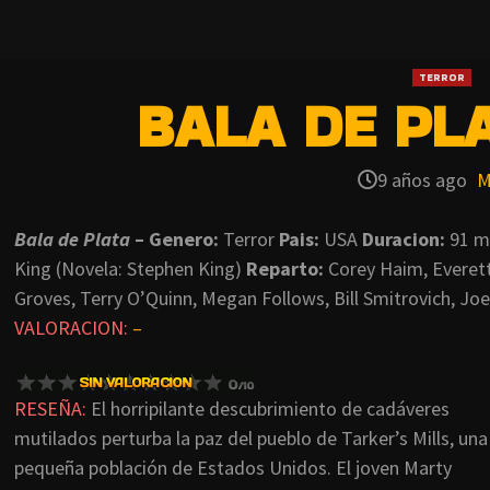
TERROR
BALA DE PLA
9 años ago
M
Bala de Plata
– Genero:
Terror
Pais:
USA
Duracion:
91 m
King (Novela: Stephen King)
Reparto:
Corey Haim, Everett
Groves, Terry O’Quinn, Megan Follows, Bill Smitrovich, Jo
VALORACION:
–
RESEÑA:
El horripilante descubrimiento de cadáveres
mutilados perturba la paz del pueblo de Tarker’s Mills, una
pequeña población de Estados Unidos. El joven Marty