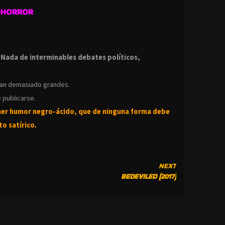
GHORROR
.
.
Nada de interminables debates políticos,
ean demasiado grandes.
 publicarse.
ner humor negro-
ácido, que de ninguna forma debe
o satírico.
NEXT
BEDEVILED (2017)