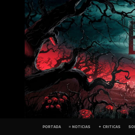
SKIP
TO
CONTENT
PELICULAS
PORTADA
≡ NOTICIAS
✦ CRITICAS
SO