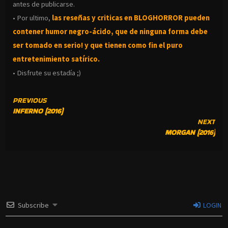
antes de publicarse.
• Por ultimo,
las reseñas y criticas en BLOGHORROR pueden
contener humor negro-
ácido, que de ninguna forma debe
ser tomado en serio! y que tienen como fin el puro
entretenimiento satírico.
• Disfrute su estadía ;)
CONTINUE
PREVIOUS
INFERNO (2016)
READING
NEXT
MORGAN (2016)
Subscribe
LOGIN