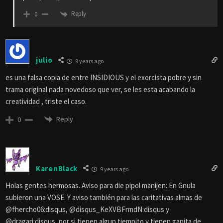
Reply
0
julio
9 years ago
es una falsa copia de entre INSIDIOUS y el exorcista pobre y sin
trama original nada novedoso que ver, se les esta acabando la
creatividad , triste el caso.
Reply
0
KarenBlack
9 years ago
Holas gentes hermosas. Aviso para die pipol manijen: En Gnula
subieron una VOSE. Y aviso también para las caritativas almas de
@fhercho06:disqus, @disqus_KeXVBFrmdN:disqus y
@dragari:disqus, por si tienen algun tiempito y tienen ganita de