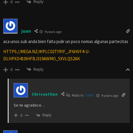
Reply
0
juan
9 years ago
aca unos sub anda bien falta pulir un poco nomas algunas partecitas
HTTPS://MEGA.NZ/#!PLC02TYR!F_JF6HVF4-U-
DLHPXD410IHFBJ319AWMO_5XVLQS2AK
Reply
0
Chrisnathan
Reply to
JUAN
9 years ago
Se te agradece…
Reply
0