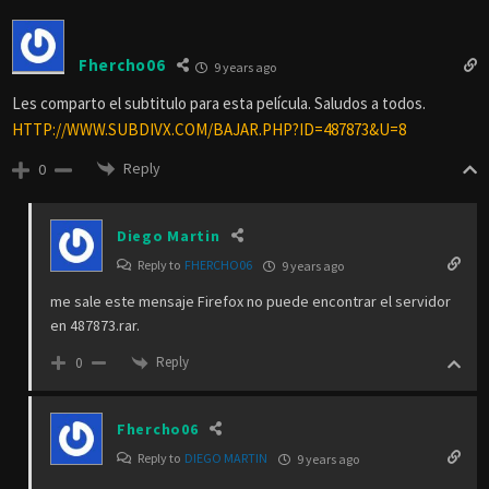
Fhercho06
9 years ago
Les comparto el subtitulo para esta película. Saludos a todos.
HTTP://WWW.SUBDIVX.COM/BAJAR.PHP?ID=487873&U=8
Reply
0
Diego Martin
Reply to
FHERCHO06
9 years ago
me sale este mensaje Firefox no puede encontrar el servidor
en 487873.rar.
Reply
0
Fhercho06
Reply to
DIEGO MARTIN
9 years ago