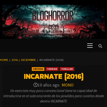
SKIP
TO
CONTENT
Primary
PELICULAS
Menu
DE TERROR |
BLOGHORROR
HOME
2016
DICIEMBRE
INCARNATE (2016)
⋆
CRITICA
TERROR
THRILLER
INCARNATE (2016)
10 años ago
MONO
Un exorcista muy poco convencional tiene la capacidad de
introducirse en el subconsciente de los poseídos para curarlos desde
dentro INCARNATE