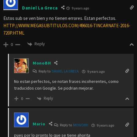
Daniel La Greca
9 years ago
Estos sub se ven bien y no tienen errores. Estan perfectos.
HTTP://WWW.MEGASUBTITULOS.COM/496016-TINCARNATE-2016-
720P.HTML
Reply
0
MonoBH
Reply to
DANIEL LA GRECA
9 years ago
No estan perfectos, se notan frases incoherentes, como
traducidos con Google. Se podrian mejorar.
Reply
0
Mario
Reply to
MONOBH
9 years ago
pues por lo pronto lo que se tiene ahorita