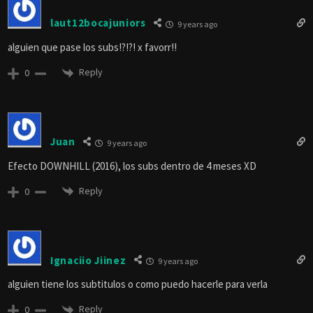
laut12bocajuniors
9 years ago
alguien que pase los subs!?!?! x favorr!!
Reply
0
Juan
9 years ago
Efecto DOWNHILL (2016), los subs dentro de 4 meses XD
Reply
0
Ignaciio Jiinez
9 years ago
alguien tiene los subtitulos o como puedo hacerle para verla
Reply
0