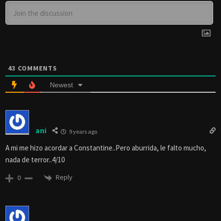
43
COMMENTS
Newest
ani
9 years ago
A mi me hizo acordar a Constantine..Pero aburrida, le falto mucho,
nada de terror..4/10
Reply
0