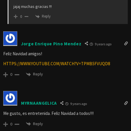
jajaj muchas gracias !!!
Reply
0
Jorge Enrique Pino Mendez
9 years ago
Feliz Navidad amigos!
HTTPS://WWW.YOUTUBE.COM/WATCH?V=TPMB5FVUQD8
Reply
0
MYRNAANGELICA
9 years ago
Me gusto, es entretenida. Feliz Navidad a todos!!!
Reply
0