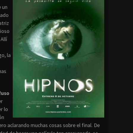
e un
rado
atriz
gioso
Allí
o, la
nas
fuso
er
r lo
ón
ro aclarando muchas cosas sobre el final. De