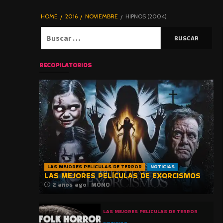
DE TERROR |
BLOGHORROR
HOME
2016
NOVIEMBRE
HIPNOS (2004)
⋆
Buscar:
RECOPILATORIOS
LAS MEJORES PELICULAS DE TERROR
NOTICIAS
LAS MEJORES PELÍCULAS DE EXORCISMOS
2 años ago
MONO
LAS MEJORES PELICULAS DE TERROR