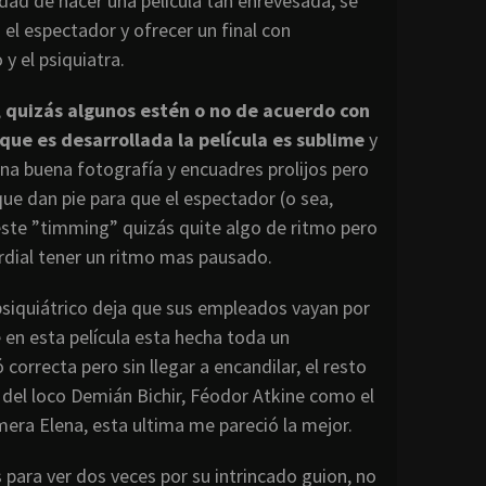
ad de hacer una película tan enrevesada, se
l espectador y ofrecer un final con
y el psiquiatra.
,
quizás algunos estén o no de acuerdo con
que es desarrollada la película es sublime
y
na buena fotografía y encuadres prolijos pero
ue dan pie para que el espectador (o sea,
 este ”timming” quizás quite algo de ritmo pero
rdial tener un ritmo mas pausado.
siquiátrico deja que sus empleados vayan por
 en esta película esta hecha toda un
orrecta pero sin llegar a encandilar, el resto
 del loco Demián Bichir, Féodor Atkine como el
era Elena, esta ultima me pareció la mejor.
s para ver dos veces por su intrincado guion, no