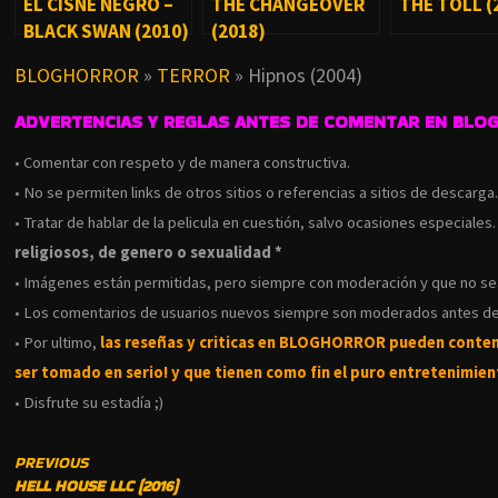
EL CISNE NEGRO –
THE CHANGEOVER
THE TOLL (
BLACK SWAN (2010)
(2018)
BLOGHORROR
»
TERROR
»
Hipnos (2004)
ADVERTENCIAS Y REGLAS ANTES DE COMENTAR EN BLO
• Comentar con respeto y de manera constructiva.
• No se permiten links de otros sitios o referencias a sitios de descarga
• Tratar de hablar de la pelicula en cuestión, salvo ocasiones especiales
religiosos, de genero o sexualidad *
• Imágenes están permitidas, pero siempre con moderación y que no s
• Los comentarios de usuarios nuevos siempre son moderados antes de
• Por ultimo,
las reseñas y criticas en BLOGHORROR pueden conte
ser tomado en serio! y que tienen como fin el puro entretenimient
• Disfrute su estadía ;)
CONTINUE
PREVIOUS
HELL HOUSE LLC (2016)