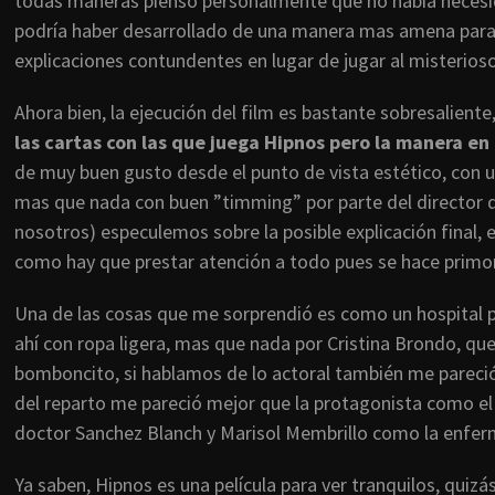
todas maneras pienso personalmente que no había necesid
podría haber desarrollado de una manera mas amena para e
explicaciones contundentes en lugar de jugar al misterioso 
Ahora bien, la ejecución del film es bastante sobresaliente
las cartas con las que juega Hipnos pero la manera en 
de muy buen gusto desde el punto de vista estético, con u
mas que nada con buen ”timming” por parte del director q
nosotros) especulemos sobre la posible explicación final,
como hay que prestar atención a todo pues se hace primo
Una de las cosas que me sorprendió es como un hospital p
ahí con ropa ligera, mas que nada por Cristina Brondo, que
bomboncito, si hablamos de lo actoral también me pareció c
del reparto me pareció mejor que la protagonista como el
doctor Sanchez Blanch y Marisol Membrillo como la enferm
Ya saben, Hipnos es una película para ver tranquilos, quizá