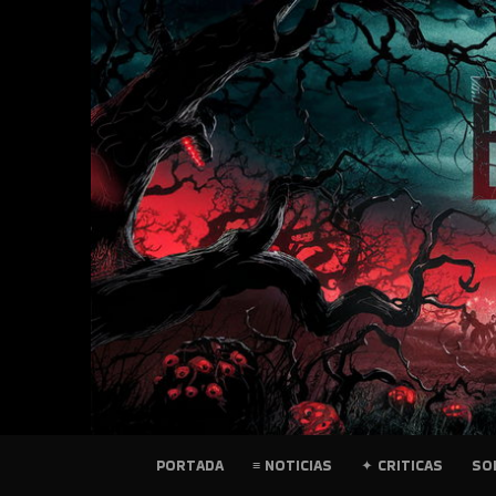
SKIP
TO
CONTENT
PELICULAS
PORTADA
≡ NOTICIAS
✦ CRITICAS
SO