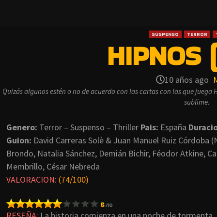
SUSPENSO
TERROR
HIPNOS 
10 años ago
Quizás algunos estén o no de acuerdo con las cartas con las que juega H
sublime.
Genero:
Terror – Suspenso – Thriller
Pais:
España
Duraci
Guion:
David Carreras Solè & Juan Manuel Ruiz Córdoba (N
Brondo, Natalia Sánchez, Demián Bichir, Féodor Atkine, Carl
Membrillo, César Nebreda
VALORACION:
(74/100)
RESEÑA:
La historia comienza en una noche de tormenta