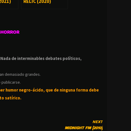
2021)
RELIC (2020)
GHORROR
.
.
Nada de interminables debates políticos,
ean demasiado grandes.
 publicarse.
ner humor negro-
ácido, que de ninguna forma debe
o satírico.
NEXT
MIDNIGHT FM (2010)