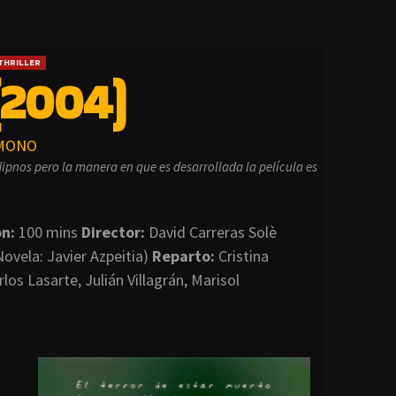
THRILLER
(2004)
MONO
ipnos pero la manera en que es desarrollada la película es
on:
100 mins
Director:
David Carreras Solè
ovela: Javier Azpeitia)
Reparto:
Cristina
os Lasarte, Julián Villagrán, Marisol