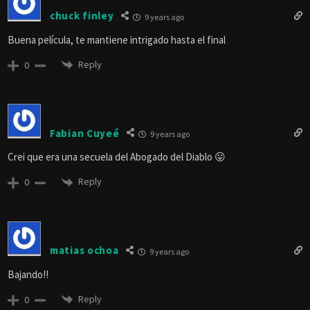
chuck finley
9 years ago
Buena película, te mantiene intrigado hasta el final
Reply
0
Fabian Cuyeé
9 years ago
Crei que era una secuela del Abogado del Diablo 😛
Reply
0
matias ochoa
9 years ago
Bajando!!
Reply
0