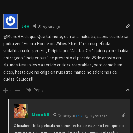
Leo
9 years ago
@MonoBH:disqus Que tal mono, con una molestia, sabes cuando se
podra ver “From a House on Willow Street” es una película
sudafricana del genero, Dirigida por “Alastair Orr” quien ya nos habia
entregado “Indigenous”, se presentó el pasado 26 de agosto en
algunos festivales y a tenido criticas aceptables, pero como bien
dices, hasta que no caiga en nuestras manos no saldremos de
dudas. Saludos!!
Reply
0
MonoBH
Reply to
LEO
9 years ago
Oficialmente la pelicula no tiene fecha de estreno Leo, que no
quiere decir que no filtre algo. Le estoy siguiendo el rastro.