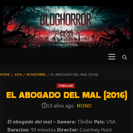
SKIP
TO
CONTENT
Primary
PELICULAS
Menu
DE TERROR |
BLOGHORROR
HOME
2016
NOVIEMBRE
EL ABOGADO DEL MAL (2016)
⋆
THRILLER
EL ABOGADO DEL MAL (2016)
10 años ago
MONO
El abogado del mal
– Genero:
Thriller
Pais:
USA
Duracion
: 93 minutos
Director:
Courtney Hunt