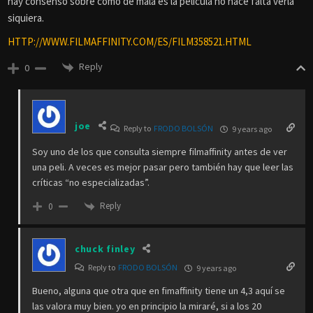
hay consenso sobre cómo de mala es la película no hace falta verla
siquiera.
HTTP://WWW.FILMAFFINITY.COM/ES/FILM358521.HTML
Reply
0
joe
Reply to
FRODO BOLSÓN
9 years ago
Soy uno de los que consulta siempre filmaffinity antes de ver
una peli. A veces es mejor pasar pero también hay que leer las
críticas “no especializadas”.
Reply
0
chuck finley
Reply to
FRODO BOLSÓN
9 years ago
Bueno, alguna que otra que en fimaffinity tiene un 4,3 aquí se
las valora muy bien. yo en principio la miraré, si a los 20