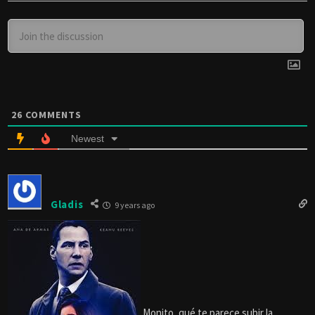
26
COMMENTS
Newest
Gladis
9 years ago
Monito, qué te parece subir la