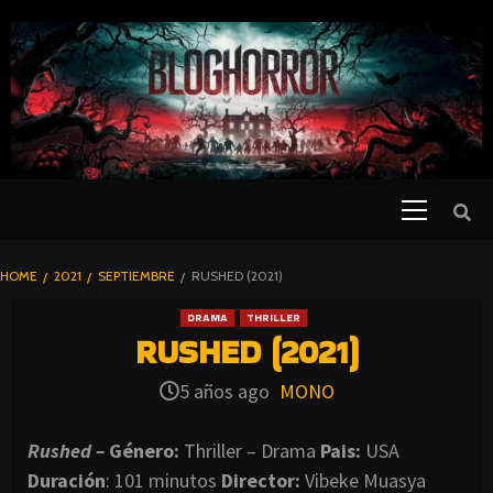
SKIP
TO
CONTENT
Primary
PELICULAS
Menu
DE TERROR |
BLOGHORROR
HOME
2021
SEPTIEMBRE
RUSHED (2021)
⋆
DRAMA
THRILLER
RUSHED (2021)
5 años ago
MONO
Rushed –
Género:
Thriller – Drama
Pais:
USA
Duración
: 101 minutos
Director
:
Vibeke Muasya