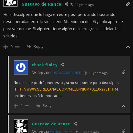
Gustavo de Rance
10 years ago
Hola disculpen que lo haga en este post pero ando buscando
desesperadamente la vieja serie Milleniumm del 96 y solo aparece
para ver on line. Si alguien tiene algún dato mil gracias adelantas.
saludos
Reply
0
chuck finley
Reply to
GUSTAVO DE RANCE
10 years ago
No se si se podrá pner esto , si no se puede pido disculpas
HTTP://WWW.SERIECANAL.COM/MILLENNIUM+UE10-2781.HTM
ahi tienes las 3 temporadas
Reply
0
Gustavo de Rance
Reply to
CHUCK FINLEY
10 years ago