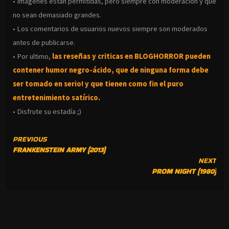
• Imágenes están permitidas, pero siempre con moderación y que
no sean demasiado grandes.
• Los comentarios de usuarios nuevos siempre son moderados
antes de publicarse.
• Por ultimo,
las reseñas y criticas en BLOGHORROR pueden
contener humor negro-
ácido, que de ninguna forma debe
ser tomado en serio! y que tienen como fin el puro
entretenimiento satírico.
• Disfrute su estadía ;)
CONTINUE
PREVIOUS
FRANKENSTEIN ARMY (2013)
READING
NEXT
PROM NIGHT (1980)