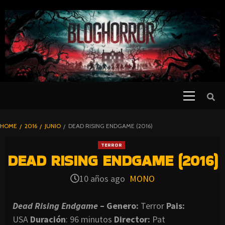
SKIP
TO
CONTENT
Primary
PELICULAS
Menu
DE TERROR |
BLOGHORROR
HOME
2016
JUNIO
DEAD RISING ENDGAME (2016)
⋆
TERROR
DEAD RISING ENDGAME (2016)
10 años ago
MONO
Dead Rising Endgame
– Genero:
Terror
Pais:
USA
Duración
: 96 minutos
Director:
Pat