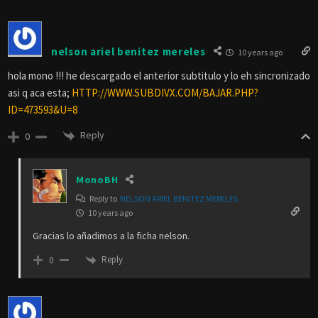
nelson ariel benitez mereles
10 years ago
hola mono !!! he descargado el anterior subtitulo y lo eh sincronizado
asi q aca esta;
HTTP://WWW.SUBDIVX.COM/BAJAR.PHP?
ID=473593&U=8
Reply
0
MonoBH
Reply to
NELSON ARIEL BENITEZ MERELES
10 years ago
Gracias lo añadimos a la ficha nelson.
Reply
0