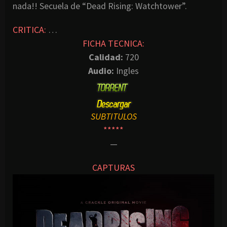
nada!! Secuela de “Dead Rising: Watchtower”.
CRITICA:
…
FICHA TECNICA:
Calidad:
720
Audio:
Ingles
SUBTITULOS
*****
—
CAPTURAS