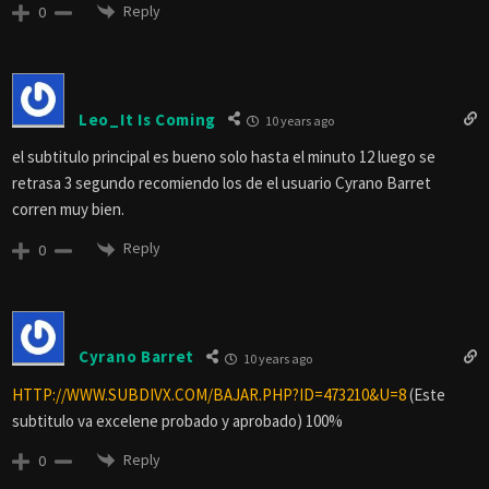
Reply
0
Leo_It Is Coming
10 years ago
el subtitulo principal es bueno solo hasta el minuto 12 luego se
retrasa 3 segundo recomiendo los de el usuario Cyrano Barret
corren muy bien.
Reply
0
Cyrano Barret
10 years ago
HTTP://WWW.SUBDIVX.COM/BAJAR.PHP?ID=473210&U=8
(Este
subtitulo va excelene probado y aprobado) 100%
Reply
0