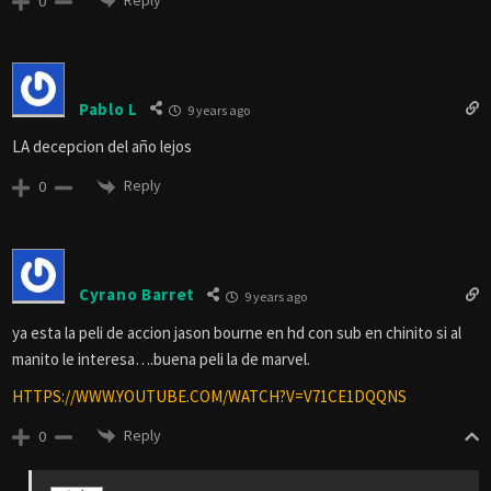
0
Pablo L
9 years ago
LA decepcion del año lejos
Reply
0
Cyrano Barret
9 years ago
ya esta la peli de accion jason bourne en hd con sub en chinito si al
manito le interesa….buena peli la de marvel.
HTTPS://WWW.YOUTUBE.COM/WATCH?V=V71CE1DQQNS
Reply
0