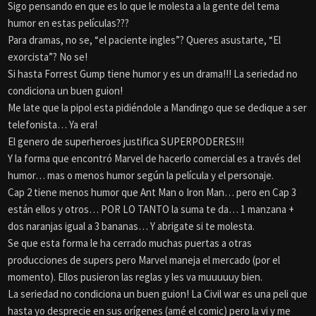
Sigo pensando en que es lo que le molesta a la gente del tema
humor en estas películas???
Para dramas, no se, “el paciente ingles”? Queres asustarte, “El
exorcista”? No se!
Si hasta Forrest Gump tiene humor y es un drama!!! La seriedad no
condiciona un buen guion!
Me late que la pipol esta pidiéndole a Mandingo que se dedique a ser
telefonista… Ya era!
El genero de superheroes justifica SUPERPODERES!!!
Y la forma que encontró Marvel de hacerlo comercial es a través del
humor… mas o menos humor según la película y el personaje.
Cap 2 tiene menos humor que Ant Man o Iron Man… pero en Cap 3
están ellos y otros… POR LO TANTO la suma te da… 1 manzana +
dos naranjas igual a 3 bananas… Y abrigate si te molesta.
Se que esta forma le ha cerrado muchas puertas a otras
producciones de supers pero Marvel maneja el mercado (por el
momento). Ellos pusieron las reglas y les va muuuuuy bien.
La seriedad no condiciona un buen guion! La Civil war es una peli que
hasta yo desprecie en sus orígenes (amé el comic) pero la vi y me