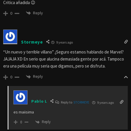
Critica añadida 😉
Reply
0
Stormeye
9 years ago
“Un nuevo y terrible villano” ¿Seguro estamos hablando de Marvel?
JAJAJA XD En serio que alucina demasiada gente por acá. Tampoco
era una película muy seria que digamos, pero se disfruta.
Reply
0
Pablo L
Reply to
STORMEYE
9 years ago
es maiisima
Reply
0