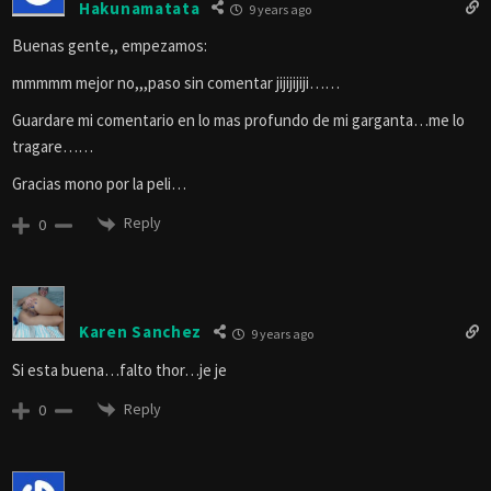
Hakunamatata
9 years ago
Buenas gente,, empezamos:
mmmmm mejor no,,,paso sin comentar jijijijiji……
Guardare mi comentario en lo mas profundo de mi garganta…me lo
tragare……
Gracias mono por la peli…
Reply
0
Karen Sanchez
9 years ago
Si esta buena…falto thor…je je
Reply
0