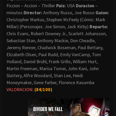
Ficcion – Accion – Thriller
Pais:
USA
Duracion
–
minutos
Director:
Anthony Russo, Joe Russo
Guion:
Christopher Markus, Stephen McFeely (Cómic: Mark
Millar) (Personajes: Joe Simon, Jack Kirby)
Reparto:
Chris Evans, Robert Downey Jr., Scarlett Johansson,
Sebastian Stan, Anthony Mackie, Don Cheadle,
Jeremy Renner, Chadwick Boseman, Paul Bettany,
Elizabeth Olsen, Paul Rudd, Emily VanCamp, Tom
Holland, Daniel Brühl, Frank Grillo, William Hurt,
Martin Freeman, Marisa Tomei, John Kani, John
Slattery, Alfre Woodard, Stan Lee, Heidi
Moneymaker, Gene Farber, Florence Kasumba
VALORACION:
(84/100)