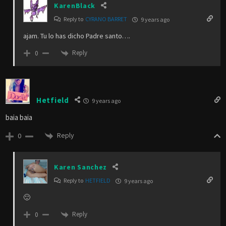
KarenBlack
Reply to
CYRANO BARRET
9 years ago
ajam. Tu lo has dicho Padre santo….
Reply
0
Hetfield
9 years ago
baia baia
Reply
0
Karen Sanchez
Reply to
HETFIELD
9 years ago
🙂
Reply
0