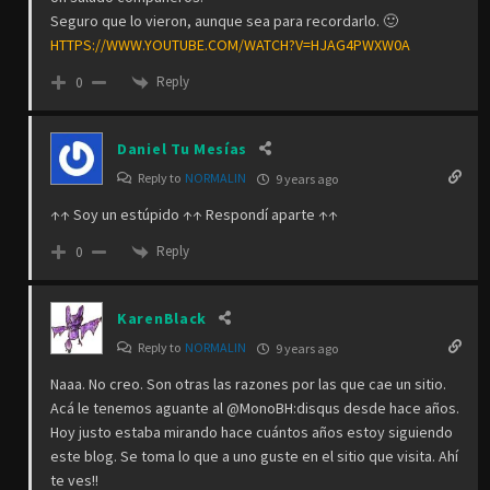
Seguro que lo vieron, aunque sea para recordarlo. 🙂
HTTPS://WWW.YOUTUBE.COM/WATCH?V=HJAG4PWXW0A
Reply
0
Daniel Tu Mesías
Reply to
NORMALIN
9 years ago
↑↑ Soy un estúpido ↑↑ Respondí aparte ↑↑
Reply
0
KarenBlack
Reply to
NORMALIN
9 years ago
Naaa. No creo. Son otras las razones por las que cae un sitio.
Acá le tenemos aguante al @MonoBH:disqus desde hace años.
Hoy justo estaba mirando hace cuántos años estoy siguiendo
este blog. Se toma lo que a uno guste en el sitio que visita. Ahí
te ves!!