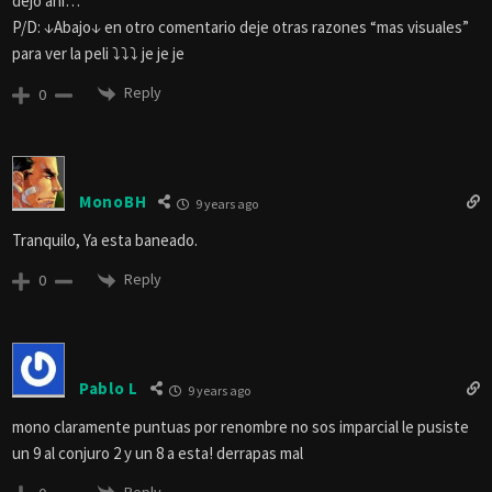
dejo ahi…
P/D: ↓Abajo↓ en otro comentario deje otras razones “mas visuales”
para ver la peli ⤵⤵⤵ je je je
Reply
0
MonoBH
9 years ago
Tranquilo, Ya esta baneado.
Reply
0
Pablo L
9 years ago
mono claramente puntuas por renombre no sos imparcial le pusiste
un 9 al conjuro 2 y un 8 a esta! derrapas mal
Reply