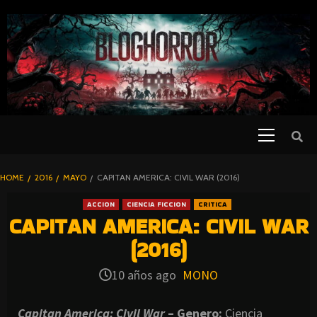
SKIP
TO
CONTENT
Primary
PELICULAS
Menu
DE TERROR |
BLOGHORROR
HOME
2016
MAYO
CAPITAN AMERICA: CIVIL WAR (2016)
⋆
ACCION
CIENCIA FICCION
CRITICA
CAPITAN AMERICA: CIVIL WAR
(2016)
10 años ago
MONO
Capitan America: Civil War
– Genero:
Ciencia