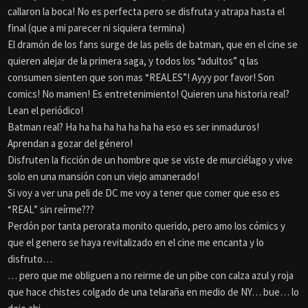
callaron la boca! No es perfecta pero se disfruta y atrapa hasta el
final (que a mi parecer ni siquiera termina)
El dramón de los fans surge de las pelis de batman, que en el cine se
quieren alejar de la primera saga, y todos los “adultos” q las
consumen sienten que son mas “REALES”! Ayyy por favor! Son
comics! No mamen! Es entretenimiento! Quieren una historia real?
Lean el periódico!
Batman real? Ha ha ha ha ha ha ha ha eso es ser inmaduros!
Aprendan a gozar del género!
Disfruten la ficción de un hombre que se viste de murciélago y vive
solo en una mansión con un viejo amanerado!
Si voy a ver una peli de DC me voy a tener que comer que eso es
“REAL” sin reírme???
Perdón por tanta perorata monito querido, pero amo los cómics y
que el genero se haya revitalizado en el cine me encanta y lo
disfruto…
… pero que me obliguen a no reirme de un pibe con calza azul y roja
que hace chistes colgado de una telaraña en medio de NY… bue… lo