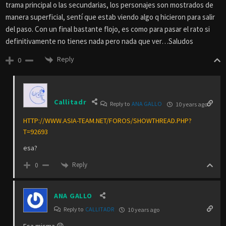
trama principal o las secundarias, los personajes son mostrados de
manera superficial, sentí que estab viendo algo q hicieron para salir
del paso. Con un final bastante flojo, es como para pasar el rato si
definitivamente no tienes nada pero nada que ver…Saludos
Reply
0
Callitadr
Reply to
ANA GALLO
10 years ago
HTTP://WWW.ASIA-TEAM.NET/FOROS/SHOWTHREAD.PHP?
T=92693
esa?
Reply
0
ANA GALLO
Reply to
CALLITADR
10 years ago
Esa misma 😉