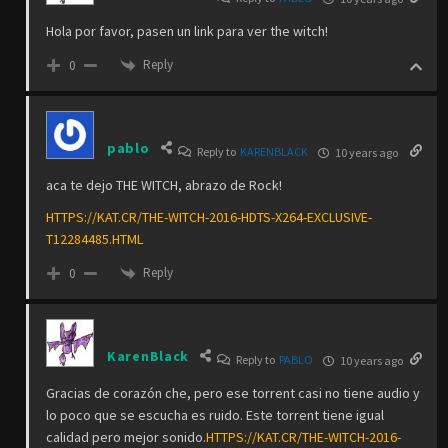
Hola por favor, pasen un link para ver the witch!
Reply
0
pablo
Reply to
KARENBLACK
10 years ago
aca te dejo THE WITCH, abrazo de Rock!
HTTPS://KAT.CR/THE-WITCH-2016-HDTS-X264-EXCLUSIVE-
T12284485.HTML
Reply
0
KarenBlack
Reply to
PABLO
10 years ago
Gracias de corazón che, pero ese torrent casi no tiene audio y
lo poco que se escucha es ruido. Este torrent tiene igual
calidad pero mejor sonido.
HTTPS://KAT.CR/THE-WITCH-2016-