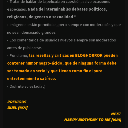
• Tratar de hablar de la pelicula en cuestión, salvo ocasiones
especiales.
Nada de interminables debates políticos,
religiosos, de genero o sexualidad *
• Imágenes están permitidas, pero siempre con moderación y que
no sean demasiado grandes.
• Los comentarios de usuarios nuevos siempre son moderados
antes de publicarse.
• Por ultimo,
las reseñas y criticas en BLOGHORROR pueden
contener humor negro-
ácido, que de ninguna forma debe
ser tomado en serio! y que tienen como fin el puro
entretenimiento satírico.
• Disfrute su estadía ;)
CONTINUE
PREVIOUS
DUEL (1971)
READING
NEXT
HAPPY BIRTHDAY TO ME (1981)