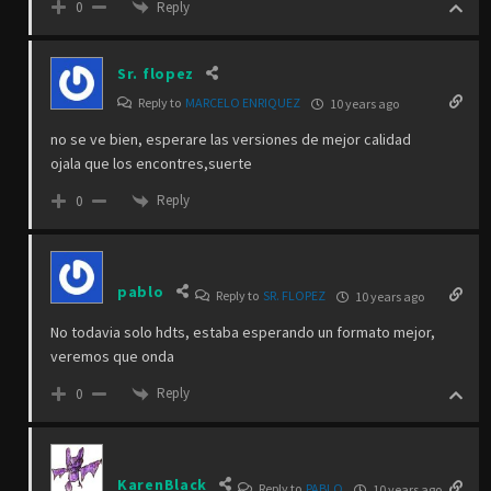
Reply
0
Sr. flopez
Reply to
MARCELO ENRIQUEZ
10 years ago
no se ve bien, esperare las versiones de mejor calidad
ojala que los encontres,suerte
Reply
0
pablo
Reply to
SR. FLOPEZ
10 years ago
No todavia solo hdts, estaba esperando un formato mejor,
veremos que onda
Reply
0
KarenBlack
Reply to
PABLO
10 years ago