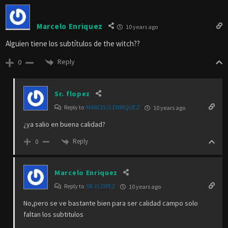
Marcelo Enriquez
10 years ago
Alguien tiene los subtítulos de the witch??
Reply
0
Sr. flopez
Reply to
MARCELO ENRIQUEZ
10 years ago
¿ya salio en buena calidad?
Reply
0
Marcelo Enriquez
Reply to
SR. FLOPEZ
10 years ago
No,pero se ve bastante bien para ser calidad campo solo
faltan los subtitulos