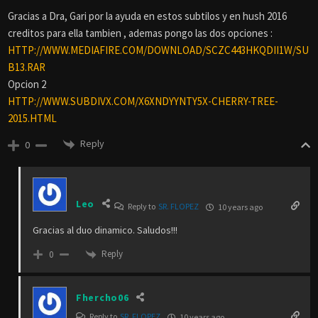
Gracias a Dra, Gari por la ayuda en estos subtilos y en hush 2016
creditos para ella tambien , ademas pongo las dos opciones :
HTTP://WWW.MEDIAFIRE.COM/DOWNLOAD/SCZC443HKQDII1W/SU
B13.RAR
Opcion 2
HTTP://WWW.SUBDIVX.COM/X6XNDYYNTY5X-CHERRY-TREE-
2015.HTML
Reply
0
Leo
Reply to
SR. FLOPEZ
10 years ago
Gracias al duo dinamico. Saludos!!!
Reply
0
Fhercho06
Reply to
SR. FLOPEZ
10 years ago