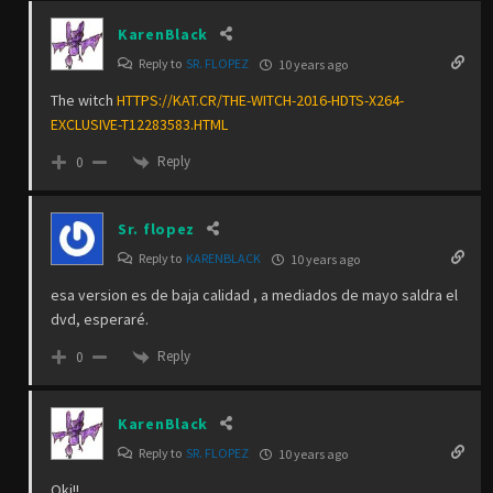
KarenBlack
Reply to
SR. FLOPEZ
10 years ago
The witch
HTTPS://KAT.CR/THE-WITCH-2016-HDTS-X264-
EXCLUSIVE-T12283583.HTML
Reply
0
Sr. flopez
Reply to
KARENBLACK
10 years ago
esa version es de baja calidad , a mediados de mayo saldra el
dvd, esperaré.
Reply
0
KarenBlack
Reply to
SR. FLOPEZ
10 years ago
Oki!!