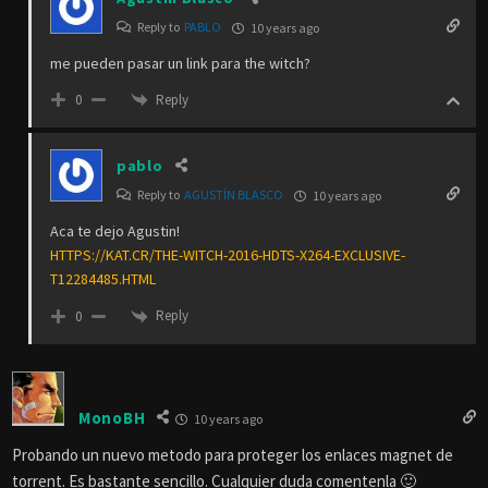
Reply to
PABLO
10 years ago
me pueden pasar un link para the witch?
Reply
0
pablo
Reply to
AGUSTÍN BLASCO
10 years ago
Aca te dejo Agustin!
HTTPS://KAT.CR/THE-WITCH-2016-HDTS-X264-EXCLUSIVE-
T12284485.HTML
Reply
0
MonoBH
10 years ago
Probando un nuevo metodo para proteger los enlaces magnet de
torrent. Es bastante sencillo. Cualquier duda comentenla 🙂