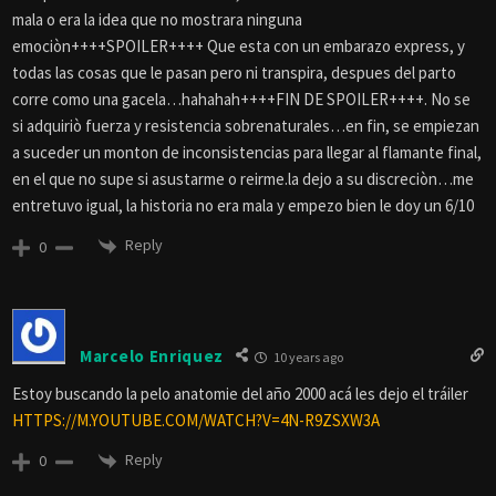
mala o era la idea que no mostrara ninguna
emociòn++++SPOILER++++ Que esta con un embarazo express, y
todas las cosas que le pasan pero ni transpira, despues del parto
corre como una gacela…hahahah++++FIN DE SPOILER++++. No se
si adquiriò fuerza y resistencia sobrenaturales…en fin, se empiezan
a suceder un monton de inconsistencias para llegar al flamante final,
en el que no supe si asustarme o reirme.la dejo a su discreciòn…me
entretuvo igual, la historia no era mala y empezo bien le doy un 6/10
Reply
0
Marcelo Enriquez
10 years ago
Estoy buscando la pelo anatomie del año 2000 acá les dejo el tráiler
HTTPS://M.YOUTUBE.COM/WATCH?V=4N-R9ZSXW3A
Reply
0