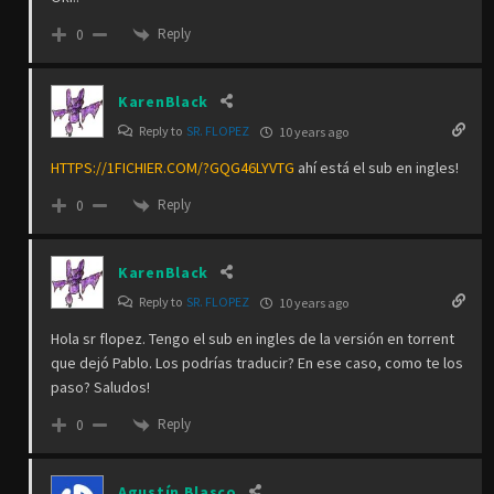
Reply
0
KarenBlack
Reply to
SR. FLOPEZ
10 years ago
HTTPS://1FICHIER.COM/?GQG46LYVTG
ahí está el sub en ingles!
Reply
0
KarenBlack
Reply to
SR. FLOPEZ
10 years ago
Hola sr flopez. Tengo el sub en ingles de la versión en torrent
que dejó Pablo. Los podrías traducir? En ese caso, como te los
paso? Saludos!
Reply
0
Agustín Blasco