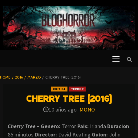
SKIP
TO
CONTENT
Primary
PELICULAS
Menu
DE TERROR |
BLOGHORROR
HOME
2016
MARZO
CHERRY TREE (2016)
⋆
CRITICA
TERROR
CHERRY TREE (2016)
10 años ago
MONO
Cherry Tree
– Genero:
Terror
Pais:
Irlanda
Duracion
85 minutos
Director:
David Keating
Guion:
John