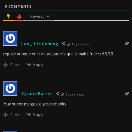
9
COMMENTS
Newest
Leo_It Is Coming
10 years ago
regular aunque en la mitad parecía que tomaba fuerza 6.5/10.
Reply
0
Cyrano Barret
10 years ago
Muy buena me gusto gracia monky
Reply
0