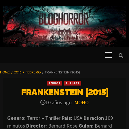
SKIP
TO
CONTENT
Primary
PELICULAS
Menu
DE TERROR |
BLOGHORROR
HOME
2016
FEBRERO
FRANKENSTEIN (2015)
⋆
TERROR
THRILLER
FRANKENSTEIN (2015)
10 años ago
MONO
Genero:
Terror – Thriller
Pais:
USA
Duracion
109
minutos
Director:
Bernard Rose
Guion:
Bernard