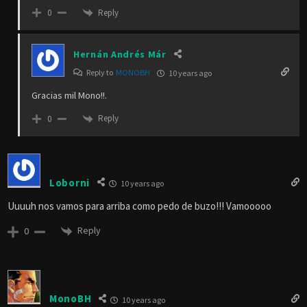
Reply
0
Hernán Andrés Már
Reply to
MONOBH
10 years ago
Gracias mil Mono!!.
Reply
0
Loborni
10 years ago
Uuuuh nos vamos para arriba como pedo de buzo!!! Vamooooo
Reply
0
MonoBH
10 years ago