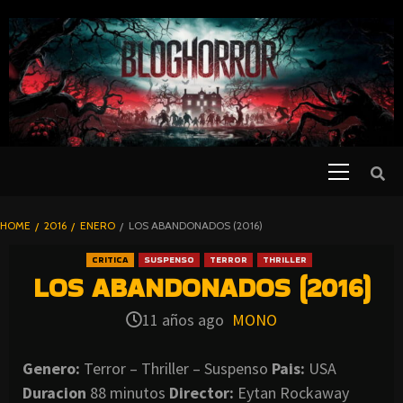
SKIP
TO
CONTENT
Primary
PELICULAS
Menu
DE TERROR |
BLOGHORROR
HOME
2016
ENERO
LOS ABANDONADOS (2016)
⋆
CRITICA
SUSPENSO
TERROR
THRILLER
LOS ABANDONADOS (2016)
11 años ago
MONO
Genero:
Terror – Thriller – Suspenso
Pais:
USA
Duracion
88 minutos
Director:
Eytan Rockaway