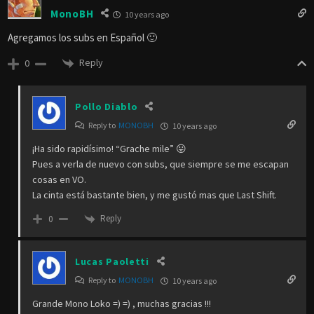
MonoBH
10 years ago
Agregamos los subs en Español 🙂
Reply
0
Pollo Diablo
Reply to
MONOBH
10 years ago
¡Ha sido rapidísimo! “Grache mile” 😛
Pues a verla de nuevo con subs, que siempre se me escapan
cosas en VO.
La cinta está bastante bien, y me gustó mas que Last Shift.
Reply
0
Lucas Paoletti
Reply to
MONOBH
10 years ago
Grande Mono Loko =) =) , muchas gracias !!!