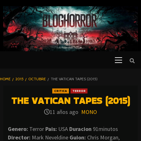
SKIP
TO
CONTENT
Primary
PELICULAS
Menu
DE TERROR |
BLOGHORROR
HOME
2015
OCTUBRE
THE VATICAN TAPES (2015)
⋆
CRITICA
TERROR
THE VATICAN TAPES (2015)
11 años ago
MONO
Genero:
Terror
Pais:
USA
Duracion
91minutos
Director:
Mark Neveldine
Guion:
Chris Morgan,