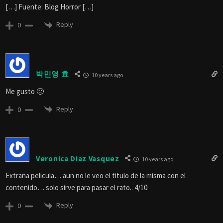
[…] Fuente: Blog Horror […]
Reply
0
박민영 효
10 years ago
Me gusto 🙂
Reply
0
Veronica Diaz Vasquez
10 years ago
Extraña pelicula… aun no le veo el titulo de la misma con el
contenido… solo sirve para pasar el rato.. 4/10
Reply
0