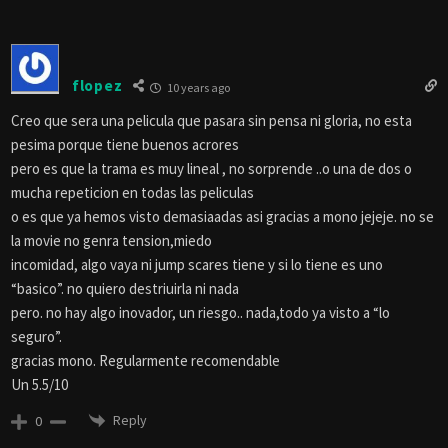
flopez
10 years ago
Creo que sera una pelicula que pasara sin pensa ni gloria, no esta
pesima porque tiene buenos acrores
pero es que la trama es muy lineal , no sorprende ..o una de dos o
mucha repeticion en todas las peliculas
o es que ya hemos visto demasiaadas asi gracias a mono jejeje. no se
la movie no genra tension,miedo
incomidad, algo vaya ni jump scares tiene y si lo tiene es uno
“basico”. no quiero destriuirla ni nada
pero. no hay algo inovador, un riesgo.. nada,todo ya visto a “lo
seguro”.
gracias mono. Regularmente recomendable
Un 5.5/10
Reply
0