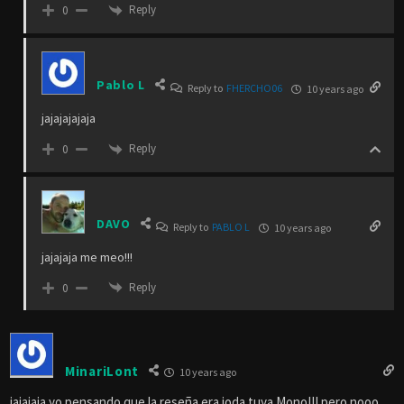
Reply
0
Pablo L
Reply to
FHERCHO06
10 years ago
jajajajajaja
Reply
0
DAVO
Reply to
PABLO L
10 years ago
jajajaja me meo!!!
Reply
0
MinariLont
10 years ago
jajajaja yo pensando que la reseña era joda tuya Mono!!! pero nooo