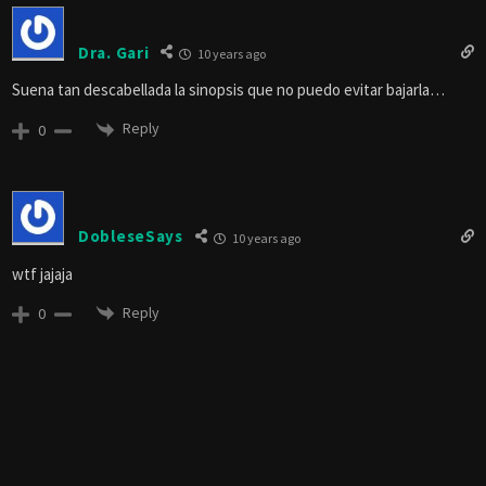
Dra. Gari
10 years ago
Suena tan descabellada la sinopsis que no puedo evitar bajarla…
Reply
0
DobleseSays
10 years ago
wtf jajaja
Reply
0