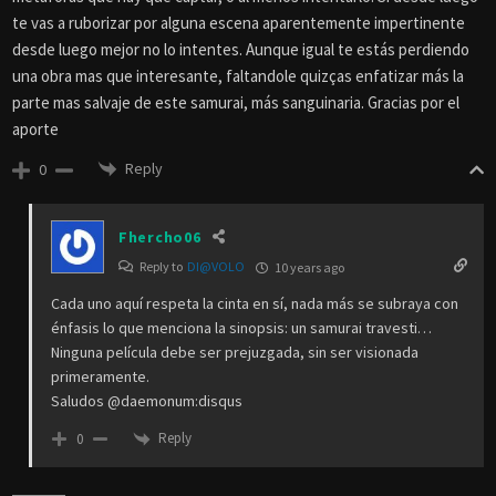
te vas a ruborizar por alguna escena aparentemente impertinente
desde luego mejor no lo intentes. Aunque igual te estás perdiendo
una obra mas que interesante, faltandole quizças enfatizar más la
parte mas salvaje de este samurai, más sanguinaria. Gracias por el
aporte
Reply
0
Fhercho06
Reply to
DI@VOLO
10 years ago
Cada uno aquí respeta la cinta en sí, nada más se subraya con
énfasis lo que menciona la sinopsis: un samurai travesti…
Ninguna película debe ser prejuzgada, sin ser visionada
primeramente.
Saludos @daemonum:disqus
Reply
0