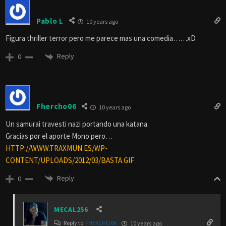
Pablo L
10 years ago
Figura thriller terror pero me parece mas una comedia……xD
Reply
0
Fhercho06
10 years ago
Un samurai travesti nazi portando una katana.
Gracias por el aporte Mono pero…
HTTP://WWW.TRAXMUN.ES/WP-
CONTENT/UPLOADS/2012/03/BASTA.GIF
Reply
0
MECAL256
Reply to
FHERCHO06
10 years ago