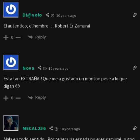
Di@volo
10 years ago
El autentico, el hombre … Robert Er Zamurai
Reply
0
Nova
10 years ago
Esta tan EXTRAÑA!! Que me a gustado un monton pese a lo que
digan 🙂
Reply
0
MECAL256
10 years ago
Mala en todo sentido , Por tener una espada no eres samurai . o god