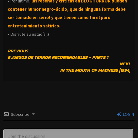
• Por ultimo,
las reseñas y criticas en BLOGHORROR pueden
contener humor negro-
ácido, que de ninguna forma debe
ser tomado en serio! y que tienen como fin el puro
entretenimiento satírico.
• Disfrute su estadía ;)
CONTINUE
PREVIOUS
5 JUEGOS DE TERROR RECOMENDABLES – PARTE 1
READING
NEXT
IN THE MOUTH OF MADNESS (1994)
Subscribe
LOGIN