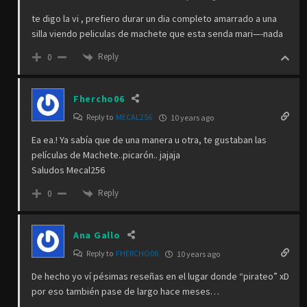
te digo la vi , prefiero durar un dia completo amarrado a una
silla viendo peliculas de machete que esta senda mari—-nada
Reply
0
Fhercho06
Reply to
MECAL256
10 years ago
Ea ea.! Ya sabía que de una manera u otra, te gustaban las
películas de Machete..picarón.. jajaja
Saludos Mecal256
Reply
0
Ana Gallo
Reply to
FHERCHO06
10 years ago
De hecho yo ví pésimas reseñas en el lugar donde “pirateo” xD
por eso también pase de largo hace meses…