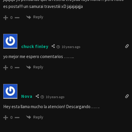
es posta!!! un samurai travestiii xD jajajajajja
Reply
0
chuck finley
10 years ago
yo mejor me espero comentarios ……..
Reply
0
Nova
10 years ago
Hey esta llama mucho la atencion! Descargando…….
Reply
0