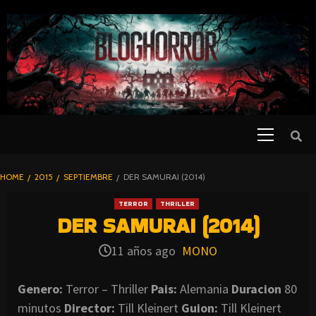
SKIP
TO
CONTENT
Primary
PELICULAS
Menu
DE TERROR |
BLOGHORROR
HOME
2015
SEPTIEMBRE
DER SAMURAI (2014)
⋆
TERROR
THRILLER
DER SAMURAI (2014)
11 años ago
MONO
Genero:
Terror – Thriller
Pais:
Alemania
Duracion
80
minutos
Director:
Till Kleinert
Guion:
Till Kleinert