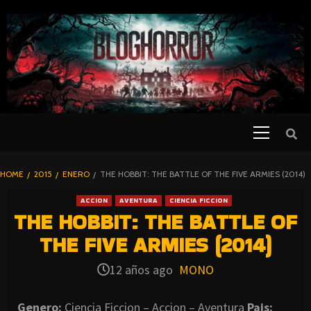
SKIP
TO
CONTENT
Primary
PELICULAS
Menu
DE TERROR |
BLOGHORROR
HOME
2015
ENERO
THE HOBBIT: THE BATTLE OF THE FIVE ARMIES (2014)
⋆
ACCION
AVENTURA
CIENCIA FICCION
THE HOBBIT: THE BATTLE OF
THE FIVE ARMIES (2014)
12 años ago
MONO
Genero:
Ciencia Ficcion – Accion – Aventura
Pais: