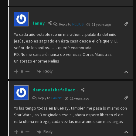
fanny
Reply to
NELIUS
11 years ago
Yo cada año establezco un marathon….palabrita del niño
jesús, eso es sagrado en ésta casa desde el día que vi El
señor de los anillos…… quedé enamorada.
PD: No me cansaré nunca de ver esas Obras Maestras.
Un abrazo enorme Nelius
Reply
0
demonofthefallnet .
Reply to
FANNY
11 years ago
Yo las tengo todas en BlueRay, tambien me pasa lo mismo con
Star Wars, las 3 originales eso si, ahora espero liberen el de
esta ultima entrega, cada vez las maratones son mas largas
Reply
0