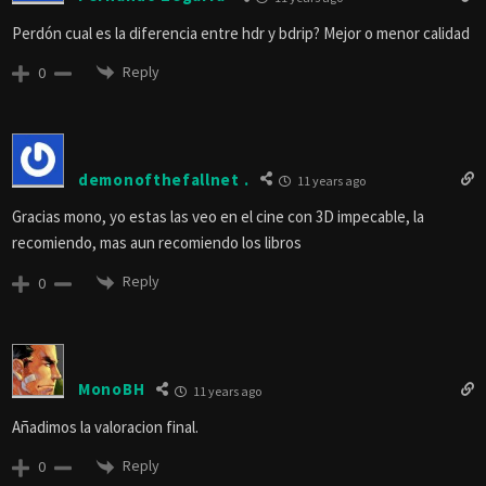
Perdón cual es la diferencia entre hdr y bdrip? Mejor o menor calidad
Reply
0
demonofthefallnet .
11 years ago
Gracias mono, yo estas las veo en el cine con 3D impecable, la
recomiendo, mas aun recomiendo los libros
Reply
0
MonoBH
11 years ago
Añadimos la valoracion final.
Reply
0