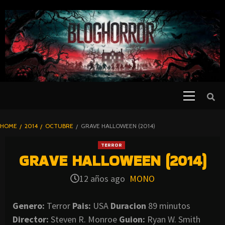
SKIP
TO
CONTENT
Primary
PELICULAS
Menu
DE TERROR |
BLOGHORROR
HOME
2014
OCTUBRE
GRAVE HALLOWEEN (2014)
⋆
TERROR
GRAVE HALLOWEEN (2014)
12 años ago
MONO
Genero:
Terror
Pais:
USA
Duracion
89 minutos
Director:
Steven R. Monroe
Guion:
Ryan W. Smith