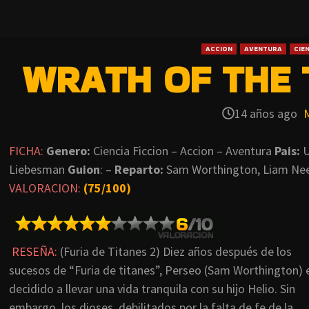
ACCION
AVENTURA
CIEN
WRATH OF THE T
14 años ago
FICHA:
Genero:
Ciencia Ficcion – Accion – Aventura
Pais:
U
Liebesman
Guion
: –
Reparto:
Sam Worthington, Liam Ne
VALORACION:
(75/100)
RESEÑA:
(Furia de Titanes 2) Diez años después de los
sucesos de “Furia de titanes”, Perseo (Sam Worthington) 
decidido a llevar una vida tranquila con su hijo Helio. Sin
embargo, los dioses, debilitados por la falta de fe de la