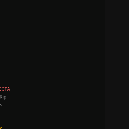
ECTA
Rip
s
S