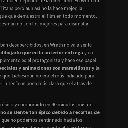
también depende de la dirección). En Wrath of
itans pero aun así no la hace mejor, la
liegue que demuestra el film en todo momento,
Liebesman no son los mejores para disimular
aban desapercibidos, en Wrath no va a ser la
dibujado que en la anterior entrega
y en
plemente es el protagonista y hace ese papel
peciales y animaciones son maravillosos y la
de que Liebesman no era el más indicado para
 la tenía un poco más clara que el atrás de
 épico y comprimirlo en 90 minutos, mismo
 no se siente tan épico debido a recortes de
la que no podemos sentir nada hacia los
 esta manera, donde se nota el tijeretazo y