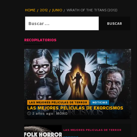
DE TERROR |
BLOGHORROR
HOME
2012
JUNIO
WRATH OF THE TITANS (2012)
⋆
Buscar:
RECOPILATORIOS
LAS MEJORES PELICULAS DE TERROR
NOTICIAS
LAS MEJORES PELÍCULAS DE EXORCISMOS
2 años ago
MONO
LAS MEJORES PELICULAS DE TERROR