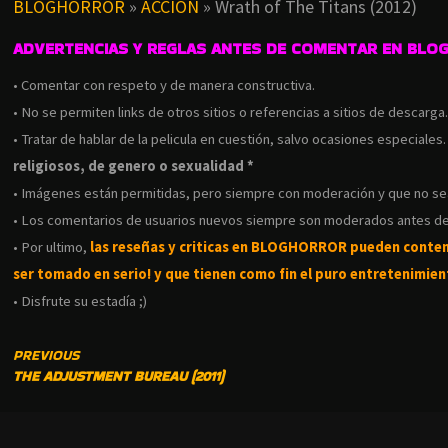
BLOGHORROR
»
ACCION
»
Wrath of The Titans (2012)
ADVERTENCIAS Y REGLAS ANTES DE COMENTAR EN BLO
• Comentar con respeto y de manera constructiva.
• No se permiten links de otros sitios o referencias a sitios de descarga
• Tratar de hablar de la pelicula en cuestión, salvo ocasiones especiales
religiosos, de genero o sexualidad *
• Imágenes están permitidas, pero siempre con moderación y que no s
• Los comentarios de usuarios nuevos siempre son moderados antes de
• Por ultimo,
las reseñas y criticas en BLOGHORROR pueden conte
ser tomado en serio! y que tienen como fin el puro entretenimient
• Disfrute su estadía ;)
CONTINUE
PREVIOUS
THE ADJUSTMENT BUREAU (2011)
READING