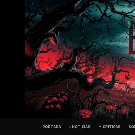
SKIP
TO
CONTENT
PELICULAS
PORTADA
≡ NOTICIAS
✦ CRITICAS
SO