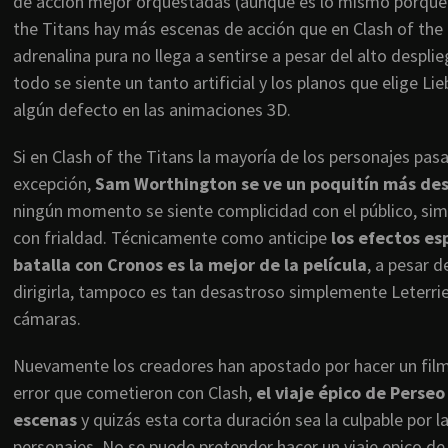
de acción mejor orquestadas (aunque es lo mismo porque 
the Titans hay más escenas de acción que en Clash of the T
adrenalina pura no llega a sentirse a pesar del alto desp
todo se siente un tanto artificial y los planos que elige 
algún defecto en las animaciones 3D.
Si en Clash of the Titans la mayoría de los personajes pas
excepción,
Sam Worthington se ve un poquitín más des
ningún momento se siente complicidad con el público, sim
con frialdad. Técnicamente como anticipe
los efectos es
batalla con Cronos es la mejor de la película
, a pesar 
dirigirla, tampoco es tan desastroso simplemente Leterrier
cámaras.
Nuevamente los creadores han apostado por hacer un film
error que cometieron con Clash,
el viaje épico de Perseo
escenas
y quizás esta corta duración sea la culpable por 
personajes. No se puede pretender hacer un viaje epico de