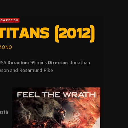
CIA FICCION
ITANS (2012)
MONO
SA
Duracion:
99 mins
Director:
Jonathan
eson and Rosamund Pike
está