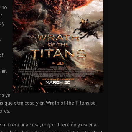
r no
es
 y
u
of
ier,
ns ya
ás que otra cosa y en Wrath of the Titans se
ores.
e film era una cosa, mejor dirección y escenas