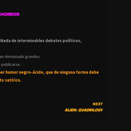
GHORROR
.
.
Nada de interminables debates políticos,
ean demasiado grandes.
 publicarse.
ner humor negro-
ácido, que de ninguna forma debe
o satírico.
NEXT
ALIEN: QUADRILOGY