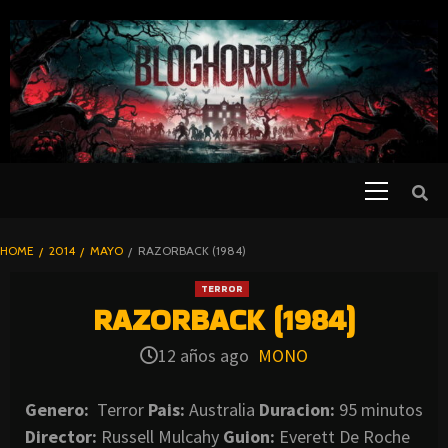
SKIP
TO
CONTENT
Primary
PELICULAS
Menu
DE TERROR |
BLOGHORROR
HOME
2014
MAYO
RAZORBACK (1984)
⋆
TERROR
RAZORBACK (1984)
12 años ago
MONO
Genero:
Terror
Pais:
Australia
Duracion:
95 minutos
Director:
Russell Mulcahy
Guion:
Everett De Roche