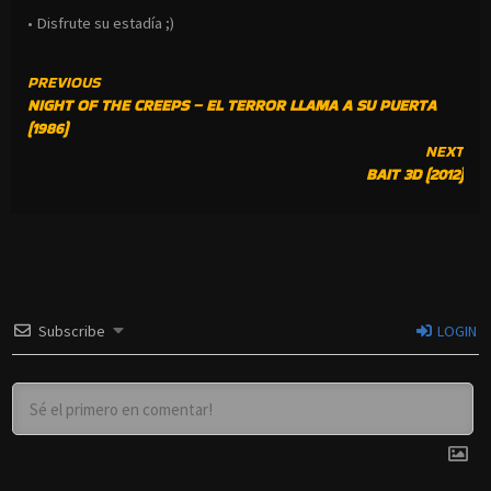
• Disfrute su estadía ;)
CONTINUE
PREVIOUS
NIGHT OF THE CREEPS – EL TERROR LLAMA A SU PUERTA
READING
(1986)
NEXT
BAIT 3D (2012)
Subscribe
LOGIN