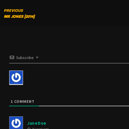
CONTINUE
PREVIOUS
MR JONES (2014)
READING
Subscribe
1
COMMENT
JaneDoe
9 years ago