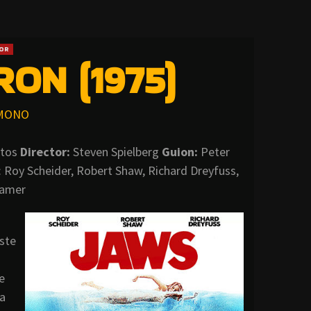
OR
RON (1975)
MONO
utos
Director:
Steven Spielberg
Guion:
Peter
: Roy Scheider, Robert Shaw, Richard Dreyfuss,
Kramer
ste
e
 a