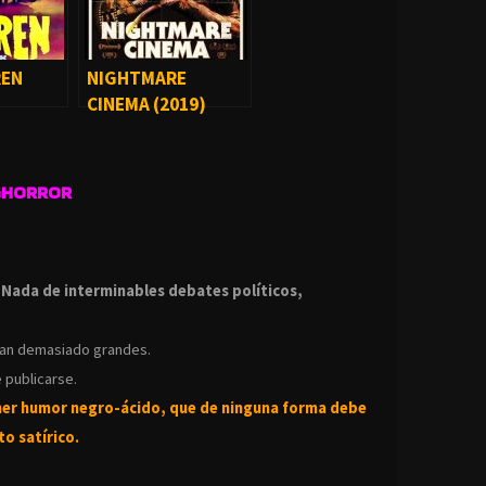
REN
NIGHTMARE
CINEMA (2019)
GHORROR
.
.
Nada de interminables debates políticos,
ean demasiado grandes.
 publicarse.
ner humor negro-
ácido, que de ninguna forma debe
o satírico.