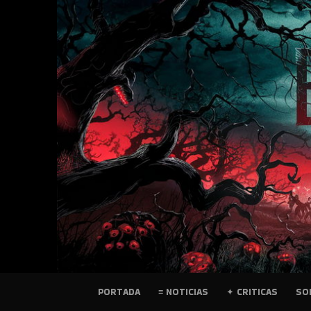
SKIP
TO
CONTENT
PELICULAS
PORTADA
≡ NOTICIAS
✦ CRITICAS
SO