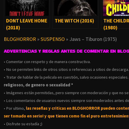
DONT LEAVE HOME
THE WITCH (2016)
THE CHILD
(2018)
(1980)
BLOGHORROR
»
SUSPENSO
»
Jaws – Tiburon (1975)
ADVERTENCIAS Y REGLAS ANTES DE COMENTAR EN BLO
• Comentar con respeto y de manera constructiva.
• No se permiten links de otros sitios o referencias a sitios de descarga
• Tratar de hablar de la pelicula en cuestión, salvo ocasiones especiales
religiosos, de genero o sexualidad *
• Imágenes están permitidas, pero siempre con moderación y que no s
• Los comentarios de usuarios nuevos siempre son moderados antes de
• Por ultimo,
las reseñas y criticas en BLOGHORROR pueden conte
ser tomado en serio! y que tienen como fin el puro entretenimient
• Disfrute su estadía ;)