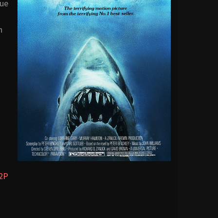
que
n
2P