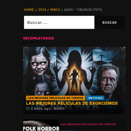
DE TERROR |
BLOGHORROR
HOME
2014
MAYO
JAWS – TIBURON (1975)
⋆
Buscar:
RECOPILATORIOS
LAS MEJORES PELICULAS DE TERROR
NOTICIAS
LAS MEJORES PELÍCULAS DE EXORCISMOS
2 años ago
MONO
LAS MEJORES PELICULAS DE TERROR