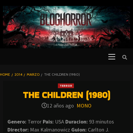
SKIP
TO
CONTENT
Primary
PELICULAS
Menu
DE TERROR |
BLOGHORROR
HOME
2014
MARZO
THE CHILDREN (1980)
⋆
TERROR
THE CHILDREN (1980)
12 años ago
MONO
Genero:
Terror
Pais:
USA
Duracion:
93 minutos
Director:
Max Kalmanowicz
Guion:
Carlton J.