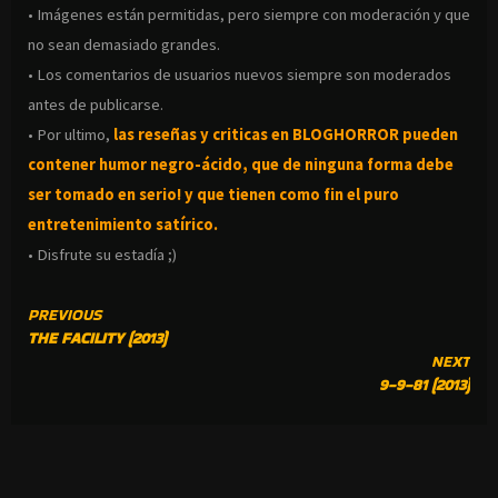
• Imágenes están permitidas, pero siempre con moderación y que
no sean demasiado grandes.
• Los comentarios de usuarios nuevos siempre son moderados
antes de publicarse.
• Por ultimo,
las reseñas y criticas en BLOGHORROR pueden
contener humor negro-
ácido, que de ninguna forma debe
ser tomado en serio! y que tienen como fin el puro
entretenimiento satírico.
• Disfrute su estadía ;)
CONTINUE
PREVIOUS
THE FACILITY (2013)
READING
NEXT
9-9-81 (2013)