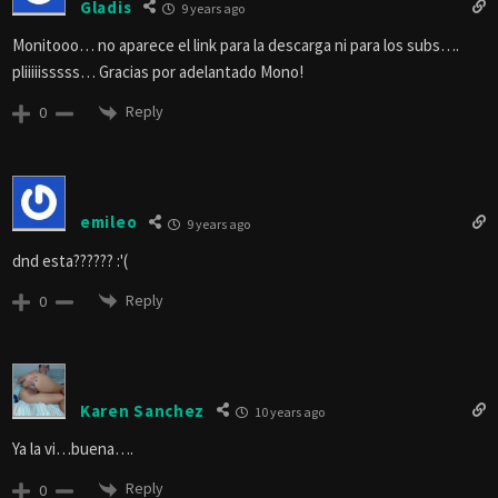
Gladis
9 years ago
Monitooo… no aparece el link para la descarga ni para los subs….
pliiiiisssss… Gracias por adelantado Mono!
Reply
0
emileo
9 years ago
dnd esta?????? :'(
Reply
0
Karen Sanchez
10 years ago
Ya la vi…buena….
Reply
0