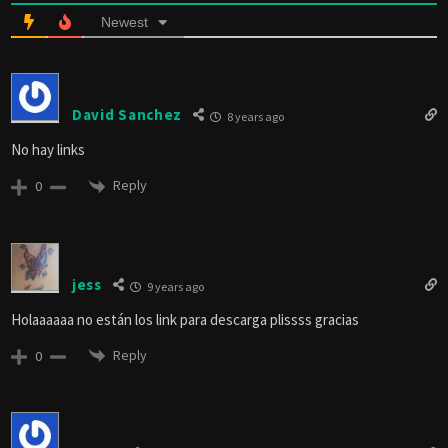
Newest
David Sanchez
8 years ago
No hay links
Reply
0
jess
9 years ago
Holaaaaaa no están los link para descarga plissss gracias
Reply
0