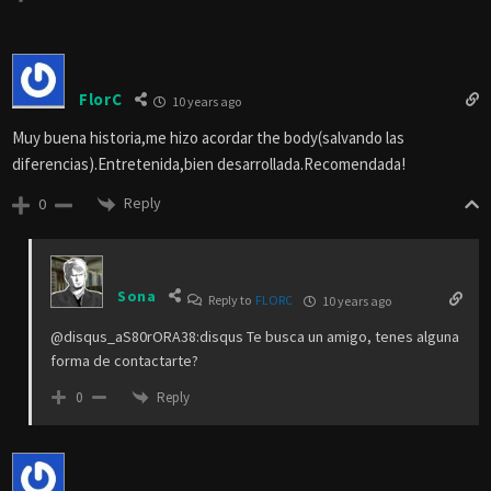
FlorC
10 years ago
Muy buena historia,me hizo acordar the body(salvando las
diferencias).Entretenida,bien desarrollada.Recomendada!
Reply
0
Sona
Reply to
FLORC
10 years ago
@disqus_aS80rORA38:disqus Te busca un amigo, tenes alguna
forma de contactarte?
Reply
0