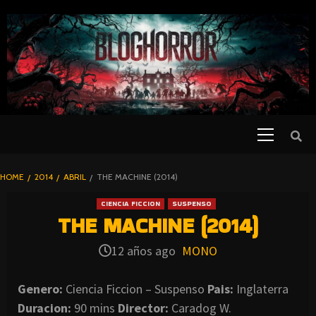
SKIP
TO
CONTENT
Primary
PELICULAS
Menu
DE TERROR |
BLOGHORROR
HOME
2014
ABRIL
THE MACHINE (2014)
⋆
CIENCIA FICCION
SUSPENSO
THE MACHINE (2014)
12 años ago
MONO
Genero:
Ciencia Ficcion – Suspenso
Pais:
Inglaterra
Duracion:
90 mins
Director:
Caradog W.