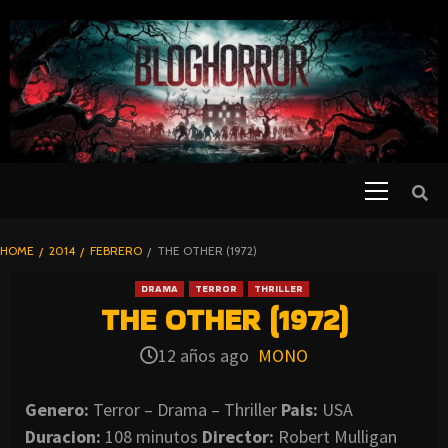
SKIP
TO
CONTENT
Primary
PELICULAS
Menu
DE TERROR |
BLOGHORROR
HOME
2014
FEBRERO
THE OTHER (1972)
⋆
DRAMA
TERROR
THRILLER
THE OTHER (1972)
12 años ago
MONO
Genero:
Terror – Drama – Thriller
Pais:
USA
Duracion:
108 minutos
Director:
Robert Mulligan