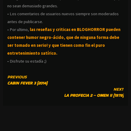
no sean demasiado grandes.
• Los comentarios de usuarios nuevos siempre son moderados
antes de publicarse.
• Por ultimo,
las reseñas y criticas en BLOGHORROR pueden
contener humor negro-
ácido, que de ninguna forma debe
ser tomado en serio! y que tienen como fin el puro
entretenimiento satírico.
• Disfrute su estadía ;)
CONTINUE
PREVIOUS
CABIN FEVER 3 (2014)
READING
NEXT
LA PROFECIA 2 – OMEN II (1978)